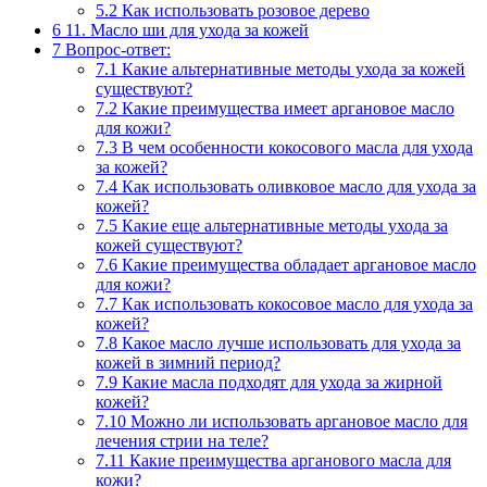
5.2
Как использовать розовое дерево
6
11. Масло ши для ухода за кожей
7
Вопрос-ответ:
7.1
Какие альтернативные методы ухода за кожей
существуют?
7.2
Какие преимущества имеет аргановое масло
для кожи?
7.3
В чем особенности кокосового масла для ухода
за кожей?
7.4
Как использовать оливковое масло для ухода за
кожей?
7.5
Какие еще альтернативные методы ухода за
кожей существуют?
7.6
Какие преимущества обладает аргановое масло
для кожи?
7.7
Как использовать кокосовое масло для ухода за
кожей?
7.8
Какое масло лучше использовать для ухода за
кожей в зимний период?
7.9
Какие масла подходят для ухода за жирной
кожей?
7.10
Можно ли использовать аргановое масло для
лечения стрии на теле?
7.11
Какие преимущества арганового масла для
кожи?