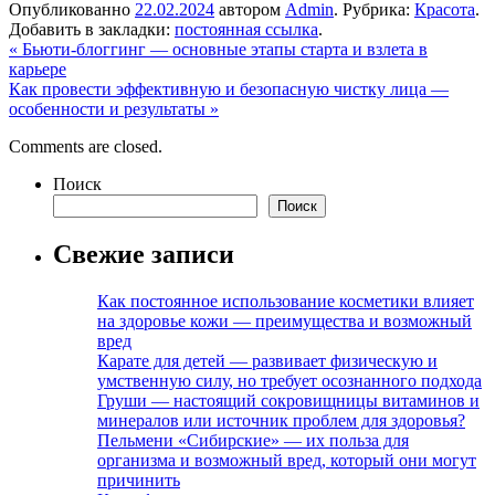
Опубликованно
22.02.2024
автором
Admin
. Рубрика:
Красота
.
Добавить в закладки:
постоянная ссылка
.
«
Бьюти-блоггинг — основные этапы старта и взлета в
карьере
Как провести эффективную и безопасную чистку лица —
особенности и результаты
»
Comments are closed.
Поиск
Поиск
Свежие записи
Как постоянное использование косметики влияет
на здоровье кожи — преимущества и возможный
вред
Карате для детей — развивает физическую и
умственную силу, но требует осознанного подхода
Груши — настоящий сокровищницы витаминов и
минералов или источник проблем для здоровья?
Пельмени «Сибирские» — их польза для
организма и возможный вред, который они могут
причинить