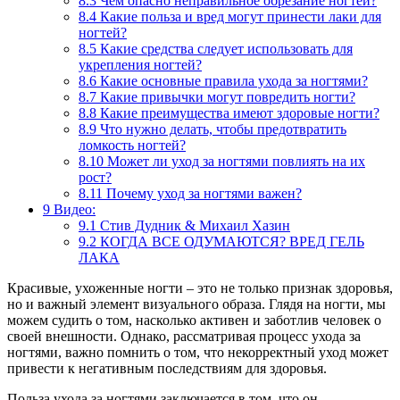
8.3
Чем опасно неправильное обрезание ногтей?
8.4
Какие польза и вред могут принести лаки для
ногтей?
8.5
Какие средства следует использовать для
укрепления ногтей?
8.6
Какие основные правила ухода за ногтями?
8.7
Какие привычки могут повредить ногти?
8.8
Какие преимущества имеют здоровые ногти?
8.9
Что нужно делать, чтобы предотвратить
ломкость ногтей?
8.10
Может ли уход за ногтями повлиять на их
рост?
8.11
Почему уход за ногтями важен?
9
Видео:
9.1
Стив Дудник & Михаил Хазин
9.2
КОГДА ВСЕ ОДУМАЮТСЯ? ВРЕД ГЕЛЬ
ЛАКА
Красивые, ухоженные ногти – это не только признак здоровья,
но и важный элемент визуального образа. Глядя на ногти, мы
можем судить о том, насколько активен и заботлив человек о
своей внешности. Однако, рассматривая процесс ухода за
ногтями, важно помнить о том, что некорректный уход может
привести к негативным последствиям для здоровья.
Польза ухода за ногтями заключается в том, что он