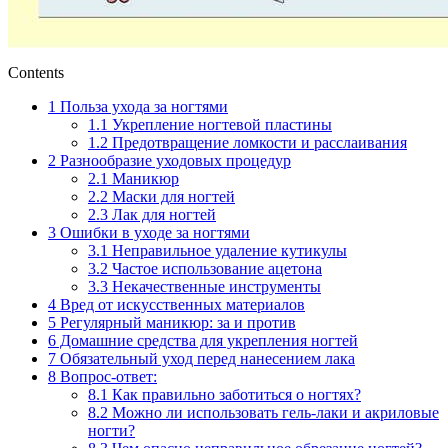
Contents
1
Польза ухода за ногтями
1.1
Укрепление ногтевой пластины
1.2
Предотвращение ломкости и расслаивания
2
Разнообразие уходовых процедур
2.1
Маникюр
2.2
Маски для ногтей
2.3
Лак для ногтей
3
Ошибки в уходе за ногтями
3.1
Неправильное удаление кутикулы
3.2
Частое использование ацетона
3.3
Некачественные инструменты
4
Вред от искусственных материалов
5
Регулярный маникюр: за и против
6
Домашние средства для укрепления ногтей
7
Обязательный уход перед нанесением лака
8
Вопрос-ответ:
8.1
Как правильно заботиться о ногтях?
8.2
Можно ли использовать гель-лаки и акриловые
ногти?