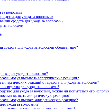
 за волосами
едства для ухода за волосами:
вании средств для ухода за волосами?
да за волосами
тв
ия средств для ухода за волосами обещает нам?
ства для ухода за волосами?
лосами могут вызывать аллергические реакции?
аллергических реакций от средств для ухода за волосами?
на средства для ухода за волосами?
едство для ухода за волосами, можно ли попытаться его использ
олосами вызвать аллергическую реакцию?
лосами могут вызвать аллергическую реакцию?
для ухода за волосами?
й реакции от средств для ухода за волосами?