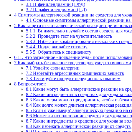
3.1
П-фенилендиамин (ПФД)
3.2
Парафенилендиамин (ПД)
4
Симптомы аллергической реакции на средства для ухода
4.1
Основные симптомы аллергической реакции на ср
5
Как защититься от аллергической реакции при использо
5.1
1. Внимательно изучайте состав средств для ухо
5.2
2. Проведите тест на чувствительность
5.3
3. Избегайте комбинирования нескольких средс
5.4
4. Поддерживайте гигиену
5.5
5. Обратитесь к специалисту
6
11. Что загадочное «появление зуда» после использован
7
Как выбрать безопасное средство для ухода за волосами
7.1
Узнайте свои аллергии
7.2
Избегайте агрессивных химических веществ
7.3
Тестируйте продукт перед использованием
8
Вопрос-ответ:
8.1
Какие могут быть аллергические реакции на сред
8.2
Какие ингредиенты в средствах для ухода за во
8.3
Какие меры можно предпринять, чтобы избежать 
8.4
Как долго может длиться аллергическая реакция 
8.5
Если я уже имел(а) аллергическую реакцию на ср
8.6
Может ли использование средств для ухода за в
8.7
Какие ингредиенты в средствах для ухода за во
8.8
Как избежать аллергической реакции от средств 
8.9
Что делать в случае возникновения аллергическо