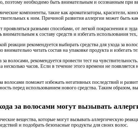
ю, поэтому необходимо быть внимательным и осознанным при вы
мические компоненты, такие как ароматизаторы, красители, конс
твительных к ним. Причиной развития аллергии может быть как 
ут проявляться разными способами, от легкой покраснения и зуд
 внимательным к составу средств и избегать использования тех
кой реакции рекомендуется выбирать средства для ухода за вол
внимательно читать состав на упаковке продукта и избегать те
 за волосами, рекомендуется провести тест на чувствительность
на несколько часов. Если в течение этого времени не появляетс
 за волосами поможет избежать негативных последствий и разви
ность перед использованием нового средства. Таким образом, в
ухода за волосами могут вызывать алле
мические вещества, которые могут вызывать аллергическую реак
едствий и подобрать безопасные продукты для своих волос.