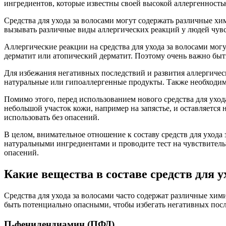
ингредиентов, которые известны своей высокой аллергенность
Средства для ухода за волосами могут содержать различные хи
вызывать различные виды аллергических реакций у людей чувс
Аллергические реакции на средства для ухода за волосами мог
дерматит или атопический дерматит. Поэтому очень важно быть
Для избежания негативных последствий и развития аллергичес
натуральные или гипоаллергенные продукты. Также необходимо 
Помимо этого, перед использованием нового средства для ухода
небольшой участок кожи, например на запястье, и оставляется 
использовать без опасений.
В целом, внимательное отношение к составу средств для ухода
натуральными ингредиентами и проводите тест на чувствитель
опасений.
Какие вещества в составе средств для 
Средства для ухода за волосами часто содержат различные хи
быть потенциально опасными, чтобы избегать негативных посл
П-фенилендиамин (ПФД)