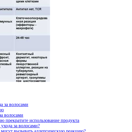
да за волосами
ию
за волосами
ию прекратите использование продукта
 ухода за волосами?
ми могут вызывать аллергическую реакцию?