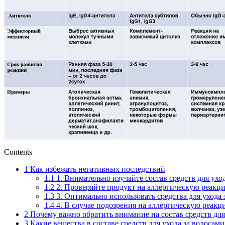
Contents
1
Как избежать негативных последствий
1.1
1. Внимательно изучайте состав средств для ухо
1.2
2. Проверяйте продукт на аллергическую реакц
1.3
3. Оптимально использовать средства для ухода 
1.4
4. В случае подозрения на аллергическую реакц
2
Почему важно обратить внимание на состав средств для
3
Какие вещества в составе средств для ухода за волоса