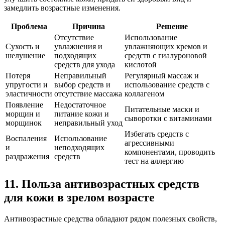
замедлить возрастные изменения.
Проблема
Причина
Решение
Отсутствие
Использование
Сухость и
увлажнения и
увлажняющих кремов и
шелушение
подходящих
средств с гиалуроновой
средств для ухода
кислотой
Потеря
Неправильный
Регулярный массаж и
упругости и
выбор средств и
использование средств с
эластичности
отсутствие массажа
коллагеном
Появление
Недостаточное
Питательные маски и
морщин и
питание кожи и
сыворотки с витаминами
морщинок
неправильный уход
Избегать средств с
Воспаления
Использование
агрессивными
и
неподходящих
компонентами, проводить
раздражения
средств
тест на аллергию
11. Польза антивозрастных средств
для кожи в зрелом возрасте
Антивозрастные средства обладают рядом полезных свойств,