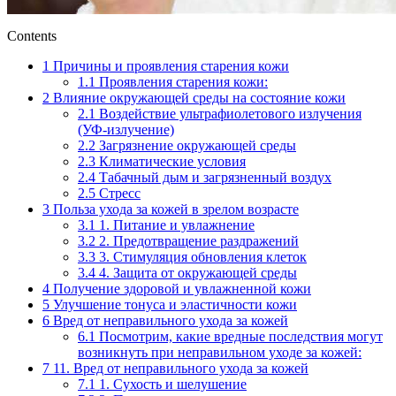
Contents
1
Причины и проявления старения кожи
1.1
Проявления старения кожи:
2
Влияние окружающей среды на состояние кожи
2.1
Воздействие ультрафиолетового излучения
(УФ-излучение)
2.2
Загрязнение окружающей среды
2.3
Климатические условия
2.4
Табачный дым и загрязненный воздух
2.5
Стресс
3
Польза ухода за кожей в зрелом возрасте
3.1
1. Питание и увлажнение
3.2
2. Предотвращение раздражений
3.3
3. Стимуляция обновления клеток
3.4
4. Защита от окружающей среды
4
Получение здоровой и увлажненной кожи
5
Улучшение тонуса и эластичности кожи
6
Вред от неправильного ухода за кожей
6.1
Посмотрим, какие вредные последствия могут
возникнуть при неправильном уходе за кожей:
7
11. Вред от неправильного ухода за кожей
7.1
1. Сухость и шелушение