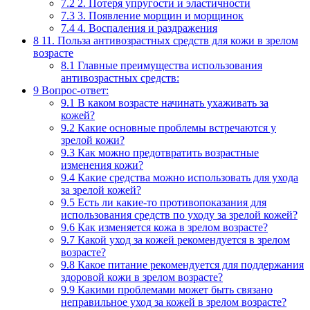
7.2
2. Потеря упругости и эластичности
7.3
3. Появление морщин и морщинок
7.4
4. Воспаления и раздражения
8
11. Польза антивозрастных средств для кожи в зрелом
возрасте
8.1
Главные преимущества использования
антивозрастных средств:
9
Вопрос-ответ:
9.1
В каком возрасте начинать ухаживать за
кожей?
9.2
Какие основные проблемы встречаются у
зрелой кожи?
9.3
Как можно предотвратить возрастные
изменения кожи?
9.4
Какие средства можно использовать для ухода
за зрелой кожей?
9.5
Есть ли какие-то противопоказания для
использования средств по уходу за зрелой кожей?
9.6
Как изменяется кожа в зрелом возрасте?
9.7
Какой уход за кожей рекомендуется в зрелом
возрасте?
9.8
Какое питание рекомендуется для поддержания
здоровой кожи в зрелом возрасте?
9.9
Какими проблемами может быть связано
неправильное уход за кожей в зрелом возрасте?