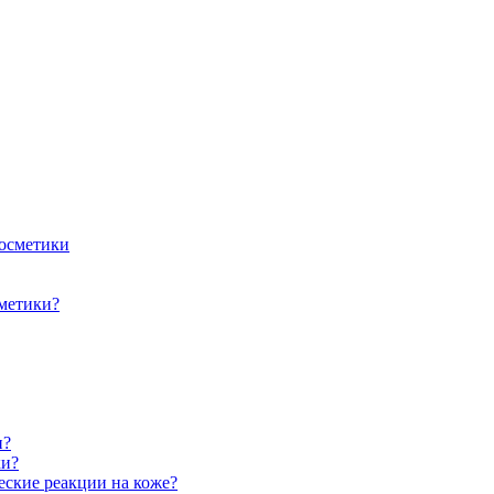
косметики
сметики?
и?
ки?
еские реакции на коже?