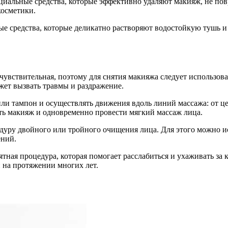
ециальные средства, которые эффективно удаляют макияж, не по
косметики.
ые средства, которые деликатно растворяют водостойкую тушь и
и чувствительная, поэтому для снятия макияжа следует использов
жет вызвать травмы и раздражение.
ли тампон и осуществлять движения вдоль линий массажа: от цен
ять макияж и одновременно провести мягкий массаж лица.
уру двойного или тройного очищения лица. Для этого можно ис
ений.
иятная процедура, которая помогает расслабиться и ухаживать з
и на протяжении многих лет.