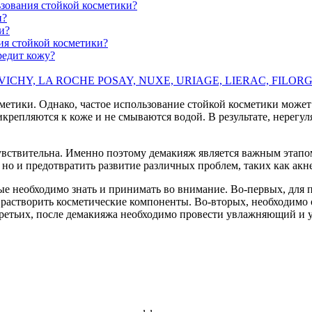
ьзования стойкой косметики?
и?
и?
ия стойкой косметики?
редит кожу?
HY, LA ROCHE POSAY, NUXE, URIAGE, LIERAC, FILORG
тики. Однако, частое использование стойкой косметики может н
крепляются к коже и не смываются водой. В результате, нерегу
чувствительна. Именно поэтому демакияж является важным этапо
 но и предотвратить развитие различных проблем, таких как акн
е необходимо знать и принимать во внимание. Во-первых, для 
 растворить косметические компоненты. Во-вторых, необходимо 
третьих, после демакияжа необходимо провести увлажняющий и 