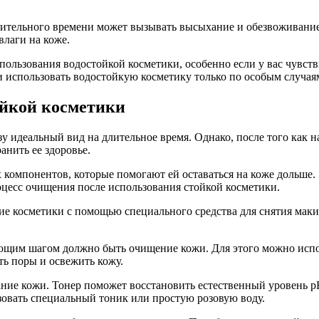
длительного времени может вызывать высыхание и обезвоживание
влаги на коже.
пользования водостойкой косметики, особенно если у вас чувст
 использовать водостойкую косметику только по особым случаям
ойкой косметики
 идеальный вид на длительное время. Однако, после того как н
анить ее здоровье.
х компонентов, которые помогают ей оставаться на коже дольше
цесс очищения после использования стойкой косметики.
е косметики с помощью специального средства для снятия макия
ующим шагом должно быть очищение кожи. Для этого можно испо
ть поры и освежить кожу.
ие кожи. Тонер поможет восстановить естественный уровень pH 
овать специальный тоник или простую розовую воду.