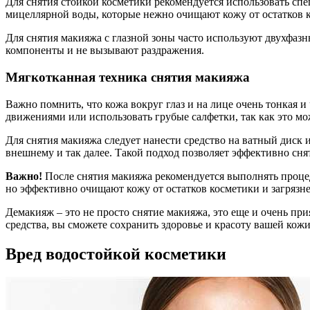
Для снятия стойкой косметики рекомендуется использовать сп
мицеллярной воды, которые нежно очищают кожу от остатков 
Для снятия макияжа с глазной зоны часто используют двухфазн
компоненты и не вызывают раздражения.
Мягкотканная техника снятия макияжа
Важно помнить, что кожа вокруг глаз и на лице очень тонкая 
движениями или использовать грубые салфетки, так как это мо
Для снятия макияжа следует нанести средство на ватный диск и
внешнему и так далее. Такой подход позволяет эффективно сн
Важно!
После снятия макияжа рекомендуется выполнять процед
но эффективно очищают кожу от остатков косметики и загрязн
Демакияж – это не просто снятие макияжа, это еще и очень пр
средства, вы сможете сохранить здоровье и красоту вашей кож
Вред водостойкой косметики