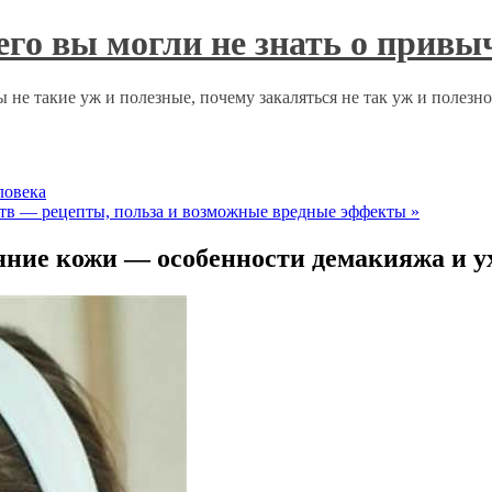
чего вы могли не знать о прив
 не такие уж и полезные, почему закаляться не так уж и полезн
ловека
тв — рецепты, польза и возможные вредные эффекты
»
яние кожи — особенности демакияжа и у