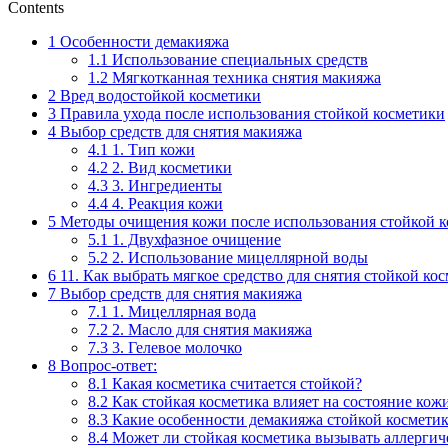
Contents
1
Особенности демакияжа
1.1
Использование специальных средств
1.2
Мягкотканная техника снятия макияжа
2
Вред водостойкой косметики
3
Правила ухода после использования стойкой косметики
4
Выбор средств для снятия макияжа
4.1
1. Тип кожи
4.2
2. Вид косметики
4.3
3. Ингредиенты
4.4
4. Реакция кожи
5
Методы очищения кожи после использования стойкой 
5.1
1. Двухфазное очищение
5.2
2. Использование мицеллярной воды
6
11. Как выбрать мягкое средство для снятия стойкой ко
7
Выбор средств для снятия макияжа
7.1
1. Мицеллярная вода
7.2
2. Масло для снятия макияжа
7.3
3. Гелевое молочко
8
Вопрос-ответ:
8.1
Какая косметика считается стойкой?
8.2
Как стойкая косметика влияет на состояние кож
8.3
Какие особенности демакияжа стойкой космети
8.4
Может ли стойкая косметика вызывать аллергич