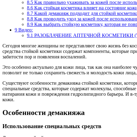
8.5
Как правильно ухаживать за кожей после испол
8.6
Как стойкая косметика влияет на состояние кож
8.7
Какой демакияж подходит для стойкой косметик
8.8
Как проводить уход за кожей после использован
8.9
Как выбрать стойкую косметику, которая не пов
9
Видео:
9.1
РАЗОБЛАЧЕНИЕ АПТЕЧНОЙ КОСМЕТИКИ (VIC
Сегодня многие женщины не представляют свою жизнь без косме
средства стойкой косметики содержат компоненты, которые при
забитости пор и появления воспалений.
Это особенно актуально для кожи лица, так как она наиболее 
позволит не только сохранить свежесть и молодость кожи лица,
Существуют особенности демакияжа стойкой косметики, которы
специальные средства, которые содержат молекулы, способные
натирания кожи и повреждения гидролипидного барьера. И в-
кожи.
Особенности демакияжа
Использование специальных средств