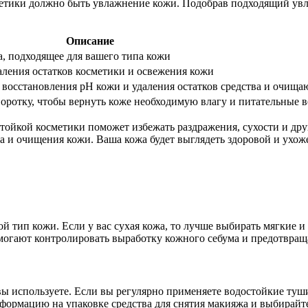
метики должно быть увлажнение кожи. Подобрав подходящий ув
Описание
а, подходящее для вашего типа кожи
аления остатков косметики и освежения кожи
 восстановления pH кожи и удаления остатков средства и очища
ротку, чтобы вернуть коже необходимую влагу и питательные 
стойкой косметики поможет избежать раздражения, сухости и др
а и очищения кожи. Ваша кожа будет выглядеть здоровой и ухож
ой тип кожи. Если у вас сухая кожа, то лучше выбирать мягкие
могают контролировать выработку кожного себума и предотвращ
вы используете. Если вы регулярно применяете водостойкие туши
нформацию на упаковке средства для снятия макияжа и выбирайт