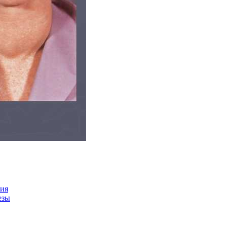
ния
езы