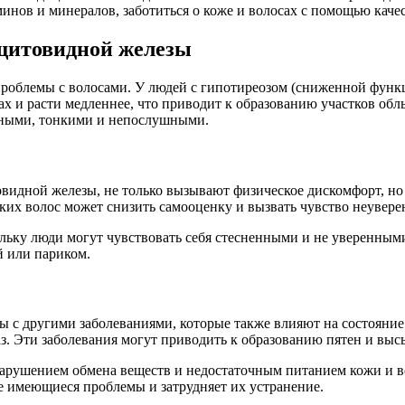
минов и минералов, заботиться о коже и волосах с помощью каче
щитовидной железы
проблемы с волосами. У людей с гипотиреозом (сниженной функ
х и расти медленнее, что приводит к образованию участков обл
рными, тонкими и непослушными.
идной железы, не только вызывают физическое дискомфорт, но 
ких волос может снизить самооценку и вызвать чувство неувере
льку люди могут чувствовать себя стесненными и не уверенными
й или париком.
 с другими заболеваниями, которые также влияют на состояние к
. Эти заболевания могут приводить к образованию пятен и высы
нарушением обмена веществ и недостаточным питанием кожи и в
е имеющиеся проблемы и затрудняет их устранение.