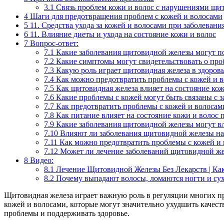
3.1
Связь проблем кожи и волос с нарушениями щи
4
Шаги для предотвращения проблем с кожей и волосами
5
11. Средства ухода за кожей и волосами при заболеван
6
11. Влияние диеты и ухода на состояние кожи и волос
7
Вопрос-ответ:
7.1
Какие заболевания щитовидной железы могут по
7.2
Какие симптомы могут свидетельствовать о про
7.3
Какую роль играет щитовидная железа в здоровь
7.4
Как можно предотвратить проблемы с кожей и 
7.5
Как щитовидная железа влияет на состояние кож
7.6
Какие проблемы с кожей могут быть связаны с 
7.7
Как предотвратить проблемы с кожей и волосам
7.8
Как питание влияет на состояние кожи и волос
7.9
Какие заболевания щитовидной железы могут вл
7.10
Влияют ли заболевания щитовидной железы на 
7.11
Как можно предотвратить проблемы с кожей и
7.12
Может ли лечение заболеваний щитовидной же
8
Видео:
8.1
Лечение Щитовидной Железы Без Лекарств | К
8.2
Почему выпадают волосы, ломаются ногти и суха
Щитовидная железа играет важную роль в регуляции многих про
кожей и волосами, которые могут значительно ухудшить качес
проблемы и поддерживать здоровье.