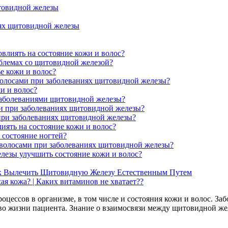
товидной железы
иях щитовидной железы
влиять на состояние кожи и волос?
блемах со щитовидной железой?
е кожи и волос?
волосами при заболеваниях щитовидной железы?
и и волос?
заболеваниями щитовидной железы?
и при заболеваниях щитовидной железы?
 при заболеваниях щитовидной железы?
иять на состояние кожи и волос?
состояние ногтей?
 волосами при заболеваниях щитовидной железы?
лезы улучшить состояние кожи и волос?
ак Вылечить Щитовидную Железу Естественным Путем
я кожа? | Каких витаминов не хватает??
цессов в организме, в том числе и состояния кожи и волос. За
тво жизни пациента. Знание о взаимосвязи между щитовидной же