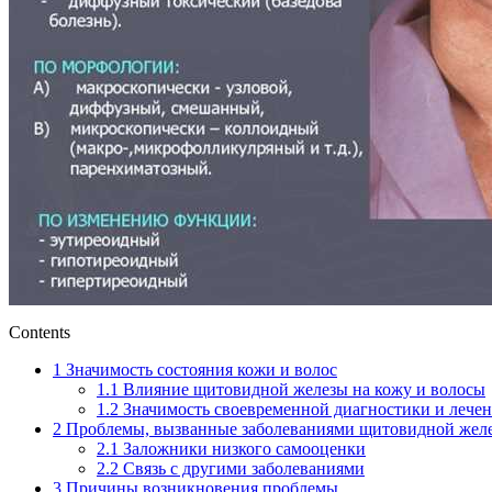
Contents
1
Значимость состояния кожи и волос
1.1
Влияние щитовидной железы на кожу и волосы
1.2
Значимость своевременной диагностики и лече
2
Проблемы, вызванные заболеваниями щитовидной жел
2.1
Заложники низкого самооценки
2.2
Связь с другими заболеваниями
3
Причины возникновения проблемы