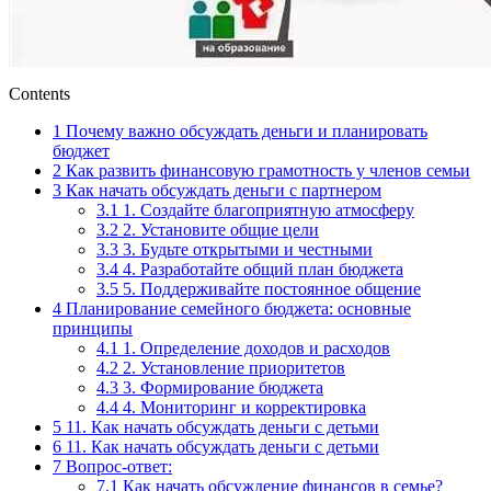
Contents
1
Почему важно обсуждать деньги и планировать
бюджет
2
Как развить финансовую грамотность у членов семьи
3
Как начать обсуждать деньги с партнером
3.1
1. Создайте благоприятную атмосферу
3.2
2. Установите общие цели
3.3
3. Будьте открытыми и честными
3.4
4. Разработайте общий план бюджета
3.5
5. Поддерживайте постоянное общение
4
Планирование семейного бюджета: основные
принципы
4.1
1. Определение доходов и расходов
4.2
2. Установление приоритетов
4.3
3. Формирование бюджета
4.4
4. Мониторинг и корректировка
5
11. Как начать обсуждать деньги с детьми
6
11. Как начать обсуждать деньги с детьми
7
Вопрос-ответ:
7.1
Как начать обсуждение финансов в семье?