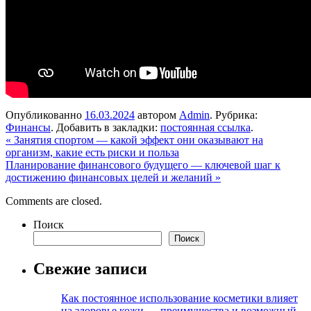
Опубликованно
16.03.2024
автором
Admin
. Рубрика:
Финансы
. Добавить в закладки:
постоянная ссылка
.
«
Занятия спортом — какой эффект они оказывают на
организм, какие есть риски и польза
Планирование финансового будущего — ключевой шаг к
достижению финансовых целей и желаний
»
Comments are closed.
Поиск
Поиск
Свежие записи
Как постоянное использование косметики влияет
на здоровье кожи — преимущества и возможный