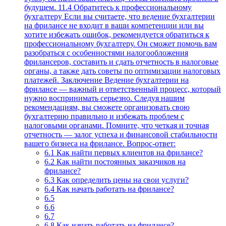
будущем. 11.4 Обратитесь к профессиональному
бухгалтеру Если вы считаете, что ведение бухгалтерии
на фрилансе не входит в ваши компетенции или вы
хотите избежать ошибок, рекомендуется обратиться к
профессиональному бухгалтеру. Он сможет помочь вам
разобраться с особенностями налогообложения
фрилансеров, составить и сдать отчетность в налоговые
органы, а также дать советы по оптимизации налоговых
платежей. Заключение Ведение бухгалтерии на
фрилансе — важный и ответственный процесс, который
нужно воспринимать серьезно. Следуя нашим
рекомендациям, вы сможете организовать свою
бухгалтерию правильно и избежать проблем с
налоговыми органами. Помните, что четкая и точная
отчетность — залог успеха и финансовой стабильности
вашего бизнеса на фрилансе. Вопрос-ответ:
6.1
Как найти первых клиентов на фрилансе?
6.2
Как найти постоянных заказчиков на
фрилансе?
6.3
Как определить цены на свои услуги?
6.4
Как начать работать на фрилансе?
6.5
6.6
6.7
6.8
Как начать работать на фрилансе?