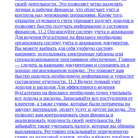
своей деятельности. Это позволяет четко разделять
личные и рабочие финансы, что облегчает учет и
контроль над денежными операциями. Кроме того,
открытие отдельного счета упрощает подсчет доходов и
позволяет быстро получать информацию о состоянии
финансов. 11.2 Организуйте систему учета и архивации
Для ведения бухгалтерии на фрилансе необходимо
организовать систему учета и архивации документов.
Вы можете выбрать для себя удобную систему,
например, использовать электронные таблицы или
специализированное программное обеспечение. Главное
— следить за важными документами и сохранять их в
хорошо организованном порядке. Это поможет вам
быстро находить необходимую информацию и упростит
составление отчетности. 11.3 Ведите точный учет
доходов и расходов Для эффективного ведения
бухгалтерии на фрилансе необходимо точно учитывать
все доходы и расходы. Записывайте все поступления от
клиентов, а также суммы, которые были потрачены на
закупку материалов, оплату услуг и другие расходы. Это
позволит вам контролировать свои финансы и
анализировать доходность своей деятельности. Не
забывайте также учитывать налоги, которые вы обязаны
выплачивать. Регулярно откладывайте определенную
сумму на налоговый платеж, чтобы избежать проблем в