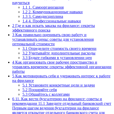
научиться
1.1
1. Самоорганизация
1.2
2. Коммуникационные навыки
1.3
3. Самодисциплина
1.4
4. Профессиональные навыки
2
Где и как искать заказы на фрилансе: секреты
эффективного поиска
3
Как правильно оценивать свою работу и
устанавливать цены: советы для установления
оптимальной стоимости
3.1
Определите стоимость своего времени
3.2
Учитывайте дополнительные расходы
3.3
Будьте гибкими в установлении цен
4
Как организовать свое рабочее пространство и
управлять временем: секреты эффективной организации
работы
5
Как мотивировать себя и удерживать интерес к работе
на фрилансе
5.1
Установите конкретные цели и задачи
5.2
Поощряйте себя
5.3
Общайтесь с коллегами
6
11. Как вести бухгалтерию на фрилансе: советы и
рекомендации 11.1 Заведите отдельный банковский счет
Первым шагом ведения бухгалтерии на фрилансе
является открытие отдельного банковского счета для