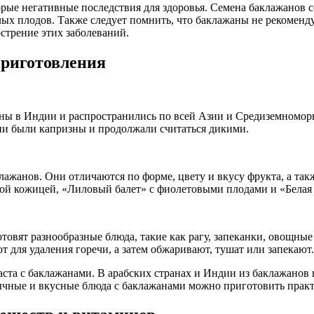
рые негативные последствия для здоровья. Семена баклажанов с
лых плодов. Также следует помнить, что баклажаны не рекомен
стрение этих заболеваний.
приготовления
ны в Индии и распространились по всей Азии и Средиземноморь
они были капризны и продолжали считаться дикими.
лажанов. Они отличаются по форме, цвету и вкусу фрукта, а так
ой кожицей, «Лиловый балет» с фиолетовыми плодами и «Белая 
товят разнообразные блюда, такие как рагу, запеканки, овощны
 для удаления горечи, а затем обжаривают, тушат или запекают.
аста с баклажанами. В арабских странах и Индии из баклажанов 
бычные и вкусные блюда с баклажанами можно приготовить практ