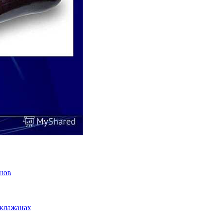
нов
аклажанах