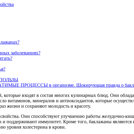
ойства
клажанах?
нных заболеваниях?
егать?
ья?
 ПОЛЬЗЫ
ТИМЫЕ ПРОЦЕССЫ в организме. Шокирующая правда о бакл
, которые входят в состав многих кулинарных блюд. Они облад
масло витаминов, минералов и антиоксидантов, которые осущес
аз жизни и сохраняют молодость и красоту.
 свойства. Они способствуют улучшению работы желудочно-кише
в и поддерживают иммунитет. Кроме того, баклажаны являются 
ю уровня холестерина в крови.