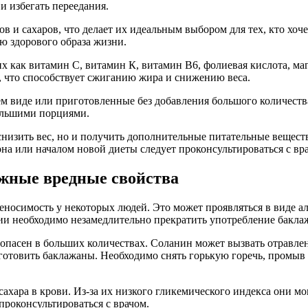
и избегать переедания.
 и сахаров, что делает их идеальным выбором для тех, кто хоч
ю здорового образа жизни.
х как витамин С, витамин К, витамин В6, фолиевая кислота, ма
 что способствует сжиганию жира и снижению веса.
м виде или приготовленные без добавления большого количества
ольшими порциями.
снизить вес, но и получить дополнительные питательные вещест
она или началом новой диеты следует проконсультироваться с вр
жные вредные свойства
осимость у некоторых людей. Это может проявляться в виде алл
и необходимо незамедлительно прекратить употребление баклаж
опасен в больших количествах. Соланин может вызвать отравлен
готовить баклажаны. Необходимо снять горькую горечь, промыв и
сахара в крови. Из-за их низкого гликемического индекса они м
проконсультироваться с врачом.