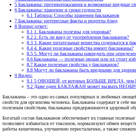
5
Баклажаны: противопоказания и возможные вредные св
6
Баклажаны: хранение и сроки годности
6.1
Таблица: Способы хранения баклажанов
7
Баклажаны: интересные факты и рецепты блюд
8
Вопрос-ответ:
8.1
1. Баклажаны полезны для здоровья?
8.2
2. Есть ли вред от употребления баклажанов?
8.3
3. Какие питательные вещества содержатся в ба
8.4
4. Какие полезные свойства имеют баклажаны?
8.5
5. Могут ли баклажаны навредить при определе
8.6
Баклажаны — полезные овощи или их стоит изб
8.7
Какие полезные свойства у баклажанов?
8.8
Могут ли баклажаны быть вредными для здоров
9
Видео:
9.1
5 ОВОЩЕЙ, от которых БОЛЬШЕ ВРЕДА, чем
9.2
Даже один БАКЛАЖАН может вызвать НЕОБРА
Баклажаны – это одно из самых популярных и любимых овощей
свойств для организма человека. Баклажаны содержат в себе 
полезным свойствам, баклажаны придерживаются здоровый обр
Богатый состав баклажанов обеспечивает их главные полезные
позволяют избавиться от токсинов, нормализуют обмен вещест
работы кишечника, улучшению перистальтики, а также снижени