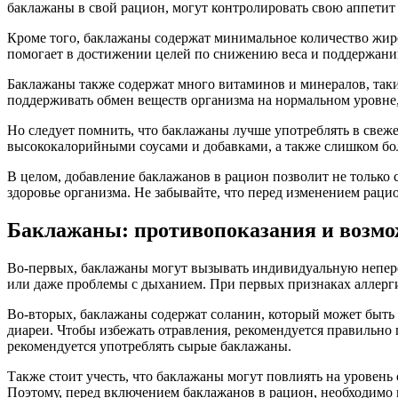
баклажаны в свой рацион, могут контролировать свою аппетит 
Кроме того, баклажаны содержат минимальное количество жиров
помогает в достижении целей по снижению веса и поддержани
Баклажаны также содержат много витаминов и минералов, таки
поддерживать обмен веществ организма на нормальном уровне,
Но следует помнить, что баклажаны лучше употреблять в свеже
высококалорийными соусами и добавками, а также слишком б
В целом, добавление баклажанов в рацион позволит не только 
здоровье организма. Не забывайте, что перед изменением раци
Баклажаны: противопоказания и возмо
Во-первых, баклажаны могут вызывать индивидуальную неперен
или даже проблемы с дыханием. При первых признаках аллерги
Во-вторых, баклажаны содержат соланин, который может быть 
диареи. Чтобы избежать отравления, рекомендуется правильно 
рекомендуется употреблять сырые баклажаны.
Также стоит учесть, что баклажаны могут повлиять на уровень 
Поэтому, перед включением баклажанов в рацион, необходимо 