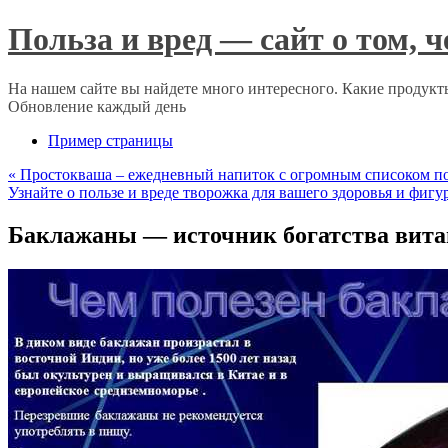
Польза и вред — сайт о том, 
На нашем сайте вы найдете много интересного. Какие продукты
Обновление каждый день
Пример страницы
«
Простокваша – ежедневный напиток с огромным списоком пол
Узнайте о пользе и вреде творожка для вашего здоровья и фиг
Баклажаны — источник богатства витам