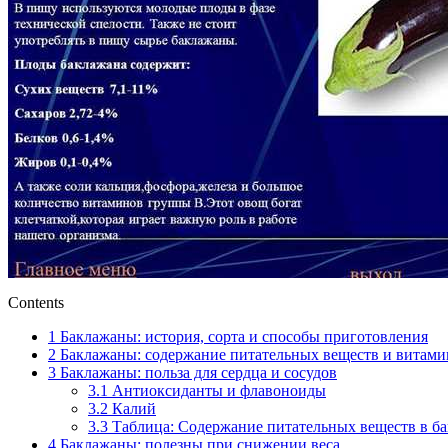
Contents
1
Баклажаны: история, сорта и способы приготовления
2
Баклажаны: содержание питательных веществ и витами
3
Баклажаны: польза для сердца и сосудов
3.1
Антиоксиданты и флавоноиды
3.2
Калий
3.3
Таблица: Содержание питательных веществ в б
4
Баклажаны: полезны при снижении веса