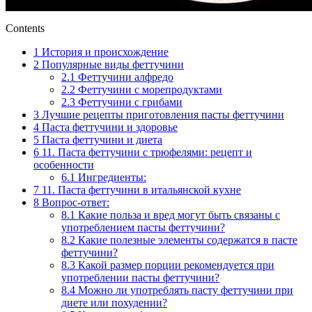
Contents
1
История и происхождение
2
Популярные виды феттучини
2.1
Феттучини алфредо
2.2
Феттучини с морепродуктами
2.3
Феттучини с грибами
3
Лучшие рецепты приготовления пасты феттучини
4
Паста феттучини и здоровье
5
Паста феттучини и диета
6
11. Паста феттучини с трюфелями: рецепт и
особенности
6.1
Ингредиенты:
7
11. Паста феттучини в итальянской кухне
8
Вопрос-ответ:
8.1
Какие польза и вред могут быть связаны с
употреблением пасты феттучини?
8.2
Какие полезные элементы содержатся в пасте
феттучини?
8.3
Какой размер порции рекомендуется при
употреблении пасты феттучини?
8.4
Можно ли употреблять пасту феттучини при
диете или похудении?