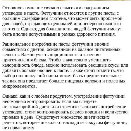
Основное сомнение связано с высоким содержанием
углеводов в пасте. Феттучини относятся к группе пасты с
большим содержанием глютена, что может быть проблемой
для людей, страдающих целиакией или непереносимостью
глютена. Однако, для большинства людей феттучини могут
быть вполне допустимыми в рамках здорового питания.
Рациональное потребление пасты феттучини вполне
совместимо с диетой, основанной на балансе питательных
веществ. Важно учесть порционность и качество
приготовления блюда. Чтобы значительно уменьшить
калорийность блюда, можно использовать овощные соусы или
добавить больше овощей к пасте. Также стоит отметить, что
выбор полновкусной пасты может быть предпочтительнее,
так как она предлагает больше пищевых волокон и полезных
микроэлементов.
Однако, как и с любым продуктом, употребление феттучини
необходимо контролировать. Если вы следуете
низкокалорийной диете или стремитесь снизить потребление
углеводов, стоит контролировать размер порции и количество
приемов в день. Существует множество диетических
рецептов, которые позволяют насладиться вкусом феттучини,
не сорвав диету.