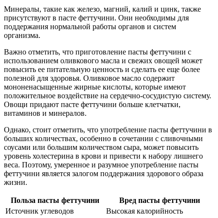
Минералы, такие как железо, магний, калий и цинк, также
присутствуют в пасте феттучини. Они необходимы для
поддержания нормальной работы органов и систем
организма.
Важно отметить, что приготовление пасты феттучини с
использованием оливкового масла и свежих овощей может
повысить ее питательную ценность и сделать ее еще более
полезной для здоровья. Оливковое масло содержит
мононенасыщенные жирные кислоты, которые имеют
положительное воздействие на сердечно-сосудистую систему.
Овощи придают пасте феттучини больше клетчатки,
витаминов и минералов.
Однако, стоит отметить, что употребление пасты феттучини в
больших количествах, особенно в сочетании с сливочными
соусами или большим количеством сыра, может повысить
уровень холестерина в крови и привести к набору лишнего
веса. Поэтому, умеренное и разумное употребление пасты
феттучини является залогом поддержания здорового образа
жизни.
Польза пасты феттучини
Вред пасты феттучини
Источник углеводов
Высокая калорийность