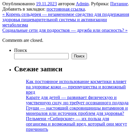
Опубликованно
19.11.2023
автором
Admin
. Рубрика:
Питание
.
Добавить в закладки:
постоянная ссылка
.
«
Корень сельдерея — незаменимое средство для поддержания
здоровья пищеварительной системы и активизации
метаболизма
Социальные сети для подростков — дружба или опасность?
»
Comments are closed.
Поиск
Поиск
Свежие записи
Как постоянное использование косметики влияет
на здоровье кожи — преимущества и возможный
вред
Карате для детей — развивает физическую и
умственную силу, но требует осознанного подхода
Груши — настоящий сокровищницы витаминов и
минералов или источник проблем для здоровья?
Пельмени «Сибирские» — их польза для
организма и возможный вред, который они могут
причинить