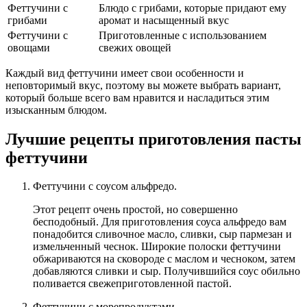
Феттучини с
Блюдо с грибами, которые придают ему
грибами
аромат и насыщенный вкус
Феттучини с
Приготовленные с использованием
овощами
свежих овощей
Каждый вид феттучини имеет свои особенности и
неповторимый вкус, поэтому вы можете выбрать вариант,
который больше всего вам нравится и насладиться этим
изысканным блюдом.
Лучшие рецепты приготовления пасты
феттучини
Феттучини с соусом альфредо.
Этот рецепт очень простой, но совершенно
бесподобный. Для приготовления соуса альфредо вам
понадобится сливочное масло, сливки, сыр пармезан и
измельченный чеснок. Широкие полоски феттучини
обжариваются на сковороде с маслом и чесноком, затем
добавляются сливки и сыр. Получившийся соус обильно
поливается свежеприготовленной пастой.
Феттучини с морепродуктами.