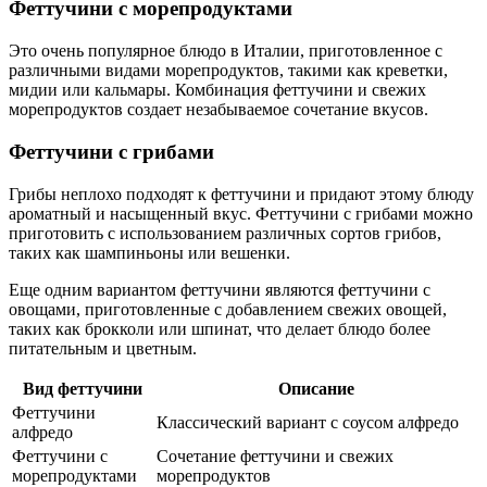
Феттучини с морепродуктами
Это очень популярное блюдо в Италии, приготовленное с
различными видами морепродуктов, такими как креветки,
мидии или кальмары. Комбинация феттучини и свежих
морепродуктов создает незабываемое сочетание вкусов.
Феттучини с грибами
Грибы неплохо подходят к феттучини и придают этому блюду
ароматный и насыщенный вкус. Феттучини с грибами можно
приготовить с использованием различных сортов грибов,
таких как шампиньоны или вешенки.
Еще одним вариантом феттучини являются феттучини с
овощами, приготовленные с добавлением свежих овощей,
таких как брокколи или шпинат, что делает блюдо более
питательным и цветным.
Вид феттучини
Описание
Феттучини
Классический вариант с соусом алфредо
алфредо
Феттучини с
Сочетание феттучини и свежих
морепродуктами
морепродуктов