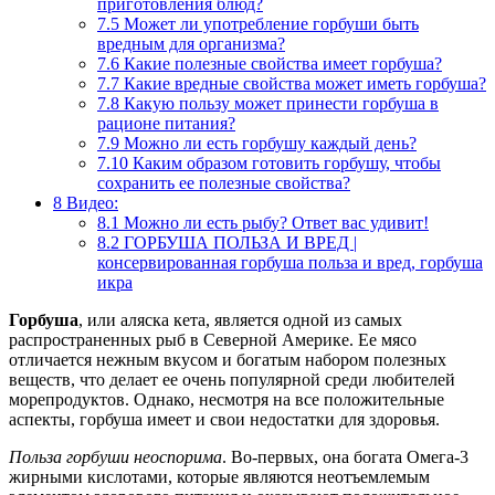
приготовления блюд?
7.5
Может ли употребление горбуши быть
вредным для организма?
7.6
Какие полезные свойства имеет горбуша?
7.7
Какие вредные свойства может иметь горбуша?
7.8
Какую пользу может принести горбуша в
рационе питания?
7.9
Можно ли есть горбушу каждый день?
7.10
Каким образом готовить горбушу, чтобы
сохранить ее полезные свойства?
8
Видео:
8.1
Можно ли есть рыбу? Ответ вас удивит!
8.2
ГОРБУША ПОЛЬЗА И ВРЕД |
консервированная горбуша польза и вред, горбуша
икра
Горбуша
, или аляска кета, является одной из самых
распространенных рыб в Северной Америке. Ее мясо
отличается нежным вкусом и богатым набором полезных
веществ, что делает ее очень популярной среди любителей
морепродуктов. Однако, несмотря на все положительные
аспекты, горбуша имеет и свои недостатки для здоровья.
Польза горбуши неоспорима
. Во-первых, она богата Омега-3
жирными кислотами, которые являются неотъемлемым