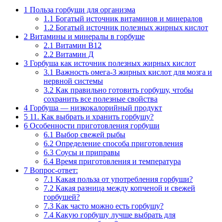
1
Польза горбуши для организма
1.1
Богатый источник витаминов и минералов
1.2
Богатый источник полезных жирных кислот
2
Витамины и минералы в горбуше
2.1
Витамин В12
2.2
Витамин Д
3
Горбуша как источник полезных жирных кислот
3.1
Важность омега-3 жирных кислот для мозга и
нервной системы
3.2
Как правильно готовить горбушу, чтобы
сохранить все полезные свойства
4
Горбуша — низкокалорийный продукт
5
11. Как выбрать и хранить горбушу?
6
Особенности приготовления горбуши
6.1
Выбор свежей рыбы
6.2
Определение способа приготовления
6.3
Соусы и приправы
6.4
Время приготовления и температура
7
Вопрос-ответ:
7.1
Какая польза от употребления горбуши?
7.2
Какая разница между копченой и свежей
горбушей?
7.3
Как часто можно есть горбушу?
7.4
Какую горбушу лучше выбрать для