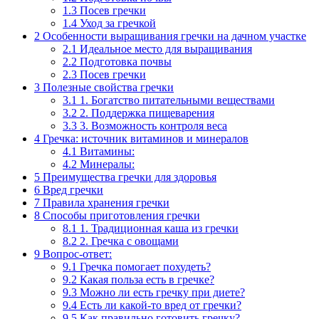
1.3
Посев гречки
1.4
Уход за гречкой
2
Особенности выращивания гречки на дачном участке
2.1
Идеальное место для выращивания
2.2
Подготовка почвы
2.3
Посев гречки
3
Полезные свойства гречки
3.1
1. Богатство питательными веществами
3.2
2. Поддержка пищеварения
3.3
3. Возможность контроля веса
4
Гречка: источник витаминов и минералов
4.1
Витамины:
4.2
Минералы:
5
Преимущества гречки для здоровья
6
Вред гречки
7
Правила хранения гречки
8
Способы приготовления гречки
8.1
1. Традиционная каша из гречки
8.2
2. Гречка с овощами
9
Вопрос-ответ:
9.1
Гречка помогает похудеть?
9.2
Какая польза есть в гречке?
9.3
Можно ли есть гречку при диете?
9.4
Есть ли какой-то вред от гречки?
9.5
Как правильно готовить гречку?