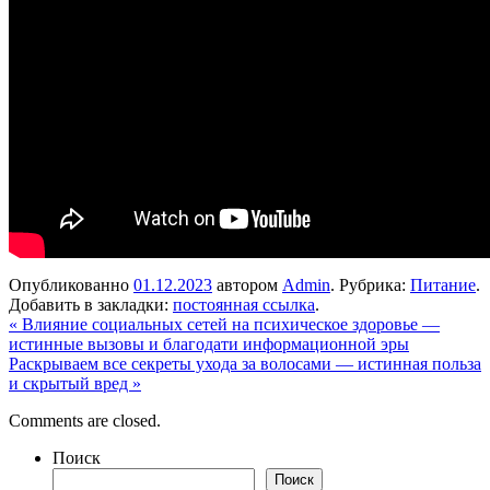
Опубликованно
01.12.2023
автором
Admin
. Рубрика:
Питание
.
Добавить в закладки:
постоянная ссылка
.
«
Влияние социальных сетей на психическое здоровье —
истинные вызовы и благодати информационной эры
Раскрываем все секреты ухода за волосами — истинная польза
и скрытый вред
»
Comments are closed.
Поиск
Поиск