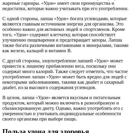
жареные гарниры. «Удон» имеет свои преимущества и
недостатки, которые важно учитывать при его употреблении.
С одной стороны, лапша «Удон» богата углеводами, которые
являются главным источником энергии для организма. Это
особенно важно для активных людей и спортсменов. Кроме
того, «Удон» содержит клетчатку, которая способствует
улучшению пищеварения и предотвращает запоры. Лапша
также богата различными витаминами и минералами, такими
как железо, кальций и витамин B.
С другой стороны, злоупотребление лапшей «Удон» может
привести к лишнему прибавлению веса, поскольку они
содержат много калорий. Также следует отметить, что частое
употребление лапши «Удон» может быть вредно для людей с
некоторыми заболеваниями, такими как диабет и сахарный
диабет, из-за высокого содержания углеводов.
В целом, лапша «Удон» является вкусным и питательным
продуктом, который можно включить в разнообразную и
сбалансированную диету. Однако, важно употреблять его с
умеренностью и учитывать индивидуальные особенности
своего организма при выборе пищи.
Польза удона для здоровья