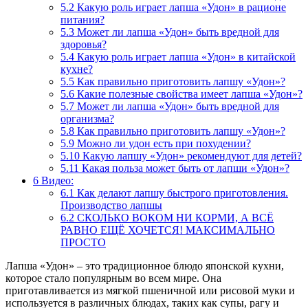
5.2
Какую роль играет лапша «Удон» в рационе
питания?
5.3
Может ли лапша «Удон» быть вредной для
здоровья?
5.4
Какую роль играет лапша «Удон» в китайской
кухне?
5.5
Как правильно приготовить лапшу «Удон»?
5.6
Какие полезные свойства имеет лапша «Удон»?
5.7
Может ли лапша «Удон» быть вредной для
организма?
5.8
Как правильно приготовить лапшу «Удон»?
5.9
Можно ли удон есть при похудении?
5.10
Какую лапшу «Удон» рекомендуют для детей?
5.11
Какая польза может быть от лапши «Удон»?
6
Видео:
6.1
Как делают лапшу быстрого приготовления.
Производство лапшы
6.2
СКОЛЬКО ВОКОМ НИ КОРМИ, А ВСЁ
РАВНО ЕЩЁ ХОЧЕТСЯ! МАКСИМАЛЬНО
ПРОСТО
Лапша «Удон» – это традиционное блюдо японской кухни,
которое стало популярным во всем мире. Она
приготавливается из мягкой пшеничной или рисовой муки и
используется в различных блюдах, таких как супы, рагу и