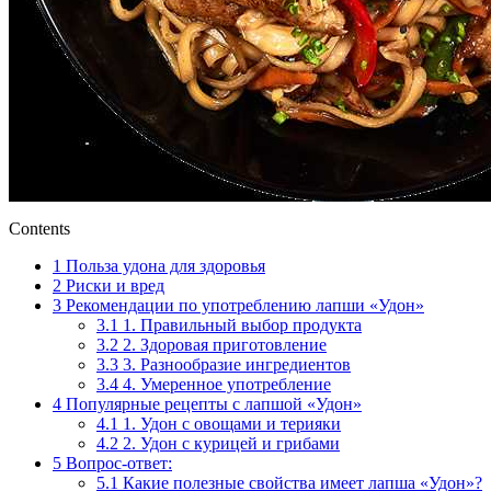
Contents
1
Польза удона для здоровья
2
Риски и вред
3
Рекомендации по употреблению лапши «Удон»
3.1
1. Правильный выбор продукта
3.2
2. Здоровая приготовление
3.3
3. Разнообразие ингредиентов
3.4
4. Умеренное употребление
4
Популярные рецепты с лапшой «Удон»
4.1
1. Удон с овощами и терияки
4.2
2. Удон с курицей и грибами
5
Вопрос-ответ:
5.1
Какие полезные свойства имеет лапша «Удон»?