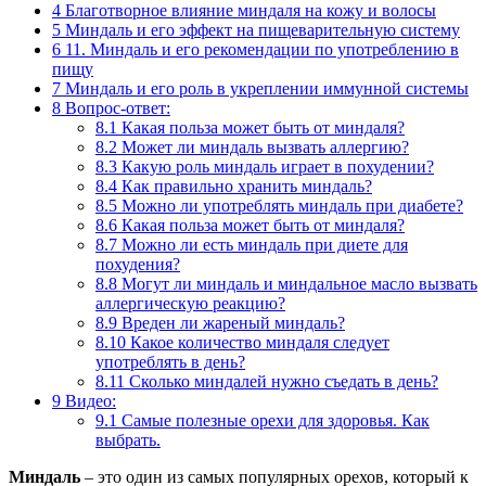
4
Благотворное влияние миндаля на кожу и волосы
5
Миндаль и его эффект на пищеварительную систему
6
11. Миндаль и его рекомендации по употреблению в
пищу
7
Миндаль и его роль в укреплении иммунной системы
8
Вопрос-ответ:
8.1
Какая польза может быть от миндаля?
8.2
Может ли миндаль вызвать аллергию?
8.3
Какую роль миндаль играет в похудении?
8.4
Как правильно хранить миндаль?
8.5
Можно ли употреблять миндаль при диабете?
8.6
Какая польза может быть от миндаля?
8.7
Можно ли есть миндаль при диете для
похудения?
8.8
Могут ли миндаль и миндальное масло вызвать
аллергическую реакцию?
8.9
Вреден ли жареный миндаль?
8.10
Какое количество миндаля следует
употреблять в день?
8.11
Сколько миндалей нужно съедать в день?
9
Видео:
9.1
Самые полезные орехи для здоровья. Как
выбрать.
Миндаль
– это один из самых популярных орехов, который к