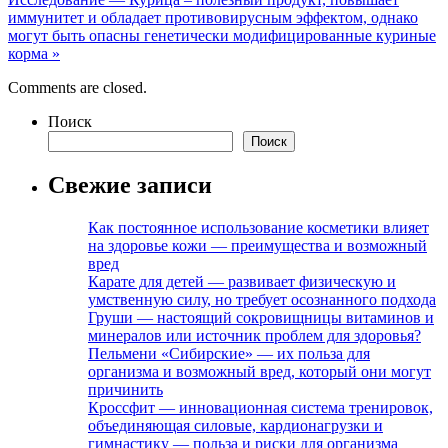
иммунитет и обладает противовирусным эффектом, однако
могут быть опасны генетически модифицированные куриные
корма
»
Comments are closed.
Поиск
Поиск
Свежие записи
Как постоянное использование косметики влияет
на здоровье кожи — преимущества и возможный
вред
Карате для детей — развивает физическую и
умственную силу, но требует осознанного подхода
Груши — настоящий сокровищницы витаминов и
минералов или источник проблем для здоровья?
Пельмени «Сибирские» — их польза для
организма и возможный вред, который они могут
причинить
Кроссфит — инновационная система тренировок,
объединяющая силовые, кардионагрузки и
гимнастику — польза и риски для организма