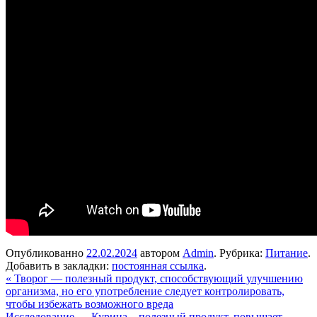
Опубликованно
22.02.2024
автором
Admin
. Рубрика:
Питание
.
Добавить в закладки:
постоянная ссылка
.
«
Творог — полезный продукт, способствующий улучшению
организма, но его употребление следует контролировать,
чтобы избежать возможного вреда
Исследование — Курица – полезный продукт, повышает