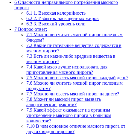
6
Опасности неправильного потребления мясного
пирога
6.1
1. Высокая калорийность
6.2
2. Избыток насыщенных жиров
6.3
3. Высокий уровень соли
7
Вопрос-ответ:
7.1
Можно ли считать мясной пирог полезным
блюдом?
7.2
Какие питательные вещества содержатся в
мясном пироге?
7.3
Есть ли какие-либо вредные вещества в
мясном пироге?
7.4
Какой мясо лучше использовать для
приготовления мясного пирога?
7.5
Можно ли съесть мясной пирог каждый день?
7.6
Можно ли считать мясной пирог полезным
продуктом?
7.7
Можно ли съесть мясной пирог на диете?
7.8
Может ли мясной пирог вызвать
аллергические реакции?
7.9
Какой эффект оказывает на организм
употребление мясного пирога в большом
количестве?
7.10
В чем основное отличие мясного пирога от
других видов пирогов?