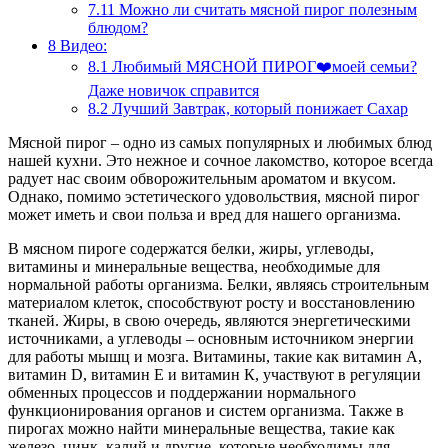
7.11
Можно ли считать мясной пирог полезным
блюдом?
8
Видео:
8.1
Любимый МЯСНОЙ ПИРОГ❤️моей семьи?
Даже новичок справится
8.2
Лучший Завтрак, который понижает Сахар
Мясной пирог – одно из самых популярных и любимых блюд
нашей кухни. Это нежное и сочное лакомство, которое всегда
радует нас своим обворожительным ароматом и вкусом.
Однако, помимо эстетического удовольствия, мясной пирог
может иметь и свои польза и вред для нашего организма.
В мясном пироге содержатся белки, жиры, углеводы,
витамины и минеральные вещества, необходимые для
нормальной работы организма. Белки, являясь строительным
материалом клеток, способствуют росту и восстановлению
тканей. Жиры, в свою очередь, являются энергетическими
источниками, а углеводы – основным источником энергии
для работы мышц и мозга. Витамины, такие как витамин А,
витамин D, витамин Е и витамин К, участвуют в регуляции
обменных процессов и поддержании нормального
функционирования органов и систем организма. Также в
пирогах можно найти минеральные вещества, такие как
железо, цинк, калий и другие, которые необходимы для