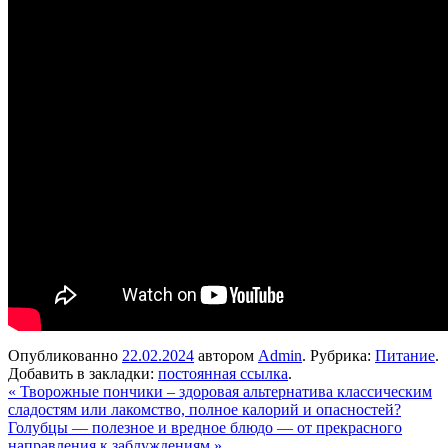
Опубликованно
22.02.2024
автором
Admin
. Рубрика:
Питание
.
Добавить в закладки:
постоянная ссылка
.
«
Творожные пончики – здоровая альтернатива классическим
сладостям или лакомство, полное калорий и опасностей?
Голубцы — полезное и вредное блюдо — от прекрасного
направления к заблуждениям
»