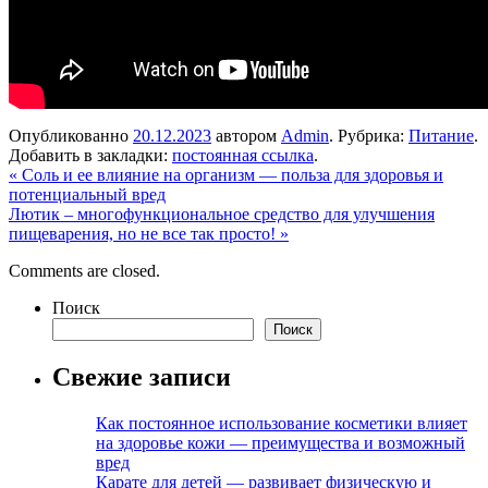
Опубликованно
20.12.2023
автором
Admin
. Рубрика:
Питание
.
Добавить в закладки:
постоянная ссылка
.
«
Соль и ее влияние на организм — польза для здоровья и
потенциальный вред
Лютик – многофункциональное средство для улучшения
пищеварения, но не все так просто!
»
Comments are closed.
Поиск
Поиск
Свежие записи
Как постоянное использование косметики влияет
на здоровье кожи — преимущества и возможный
вред
Карате для детей — развивает физическую и