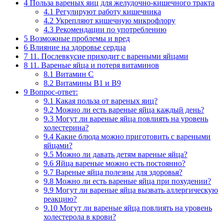
4
Польза вареных яиц для желудочно-кишечного тракта
4.1
Регулируют работу кишечника
4.2
Укрепляют кишечную микрофлору
4.3
Рекомендации по употреблению
5
Возможные проблемы и вред
6
Влияние на здоровье сердца
7
11. Послевкусие приходит с вареными яйцами
8
11. Вареные яйца и потеря витаминов
8.1
Витамин C
8.2
Витамины B1 и B9
9
Вопрос-ответ:
9.1
Какая польза от вареных яиц?
9.2
Можно ли есть вареные яйца каждый день?
9.3
Могут ли вареные яйца повлиять на уровень
холестерина?
9.4
Какие блюда можно приготовить с вареными
яйцами?
9.5
Можно ли давать детям вареные яйца?
9.6
Яйца вареные можно есть постоянно?
9.7
Вареные яйца полезны для здоровья?
9.8
Можно ли есть вареные яйца при похудении?
9.9
Могут ли вареные яйца вызвать аллергическую
реакцию?
9.10
Могут ли вареные яйца повлиять на уровень
холестерола в крови?