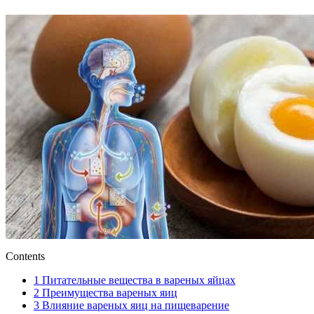
Contents
1
Питательные вещества в вареных яйцах
2
Преимущества вареных яиц
3
Влияние вареных яиц на пищеварение