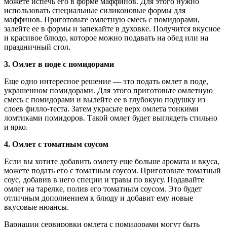
можете испечь его в форме маффинов. Для этого нужно
использовать специальные силиконовые формы для
маффинов. Приготовьте омлетную смесь с помидорами,
залейте ее в формы и запекайте в духовке. Получится вкусное
и красивое блюдо, которое можно подавать на обед или на
праздничный стол.
3. Омлет в поде с помидорами
Еще одно интересное решение — это подать омлет в поде,
украшенном помидорами. Для этого приготовьте омлетную
смесь с помидорами и вылейте ее в глубокую подушку из
слоев филло-теста. Затем украсьте верх омлета тонкими
ломтиками помидоров. Такой омлет будет выглядеть стильно
и ярко.
4. Омлет с томатным соусом
Если вы хотите добавить омлету еще больше аромата и вкуса,
можете подать его с томатным соусом. Приготовьте томатный
соус, добавив в него специи и травы по вкусу. Подавайте
омлет на тарелке, полив его томатным соусом. Это будет
отличным дополнением к блюду и добавит ему новые
вкусовые нюансы.
Вариации сервировки омлета с помидорами могут быть