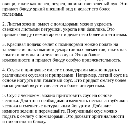
овощи, такие как перец, огурец, шпинат или зеленый лук. Это
придает блюду яркий внешний вид и делает его более
полезным.
2. Листья зелени: омлет с помидорами можно украсить
свежими листьями петрушки, укропа или базилика. Это
придает блюду свежий аромат и делает его более аппетитным.
3. Красивая подача: омлет с помидорами можно подать на
тарелке с использованием декоративных элементов, таких как
ломтики лимона или зеленого лука. Это добавит
изысканности и придаст блюду особую привлекательность.
4. Соусы и приправы: омлет с помидорами можно подать с
различными соусами и приправами. Например, легкий соус на
основе йогурта или томатный соус. Это придаст омлету более
насыщенный вкус и сделает его более интересным.
5. Соус с чесноком: можно приготовить соус на основе
чеснока. Для этого необходимо измельчить несколько зубчиков
чеснока и смешать с натуральным йогуртом. Добавьте
немного зелени и перемешайте. Полученный соус можно
подать к омлету с помидорами. Это добавит оригинальности
и пикантности блюду.