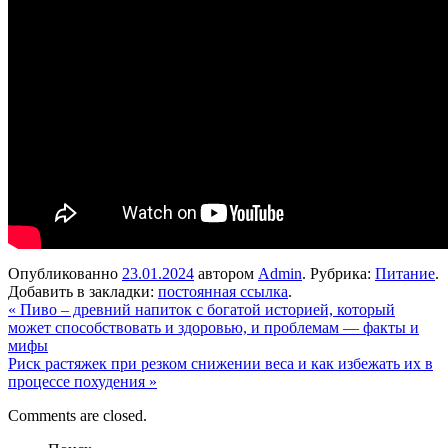
Опубликованно
23.01.2024
автором
Admin
. Рубрика:
Питание
.
Добавить в закладки:
постоянная ссылка
.
«
Пиво – древний напиток с богатой историей, который
может способствовать и здоровью, и проблемам — факты и
мифы
Риск растяжек при резком снижении веса и как избежать их в
процессе похудения
»
Comments are closed.