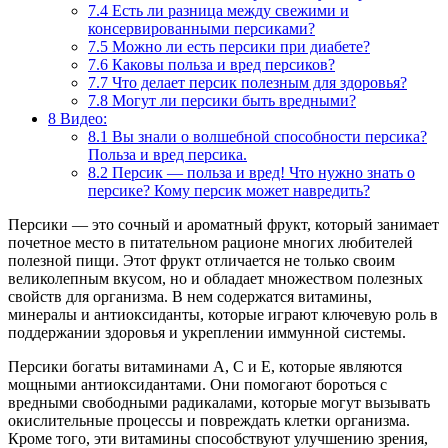
7.4
Есть ли разница между свежими и
консервированными персиками?
7.5
Можно ли есть персики при диабете?
7.6
Каковы польза и вред персиков?
7.7
Что делает персик полезным для здоровья?
7.8
Могут ли персики быть вредными?
8
Видео:
8.1
Вы знали о волшебной способности персика?
Польза и вред персика.
8.2
Персик — польза и вред! Что нужно знать о
персике? Кому персик может навредить?
Персики — это сочный и ароматный фрукт, который занимает
почетное место в питательном рационе многих любителей
полезной пищи. Этот фрукт отличается не только своим
великолепным вкусом, но и обладает множеством полезных
свойств для организма. В нем содержатся витамины,
минералы и антиоксиданты, которые играют ключевую роль в
поддержании здоровья и укреплении иммунной системы.
Персики богаты витаминами А, С и Е, которые являются
мощными антиоксидантами. Они помогают бороться с
вредными свободными радикалами, которые могут вызывать
окислительные процессы и повреждать клетки организма.
Кроме того, эти витамины способствуют улучшению зрения,