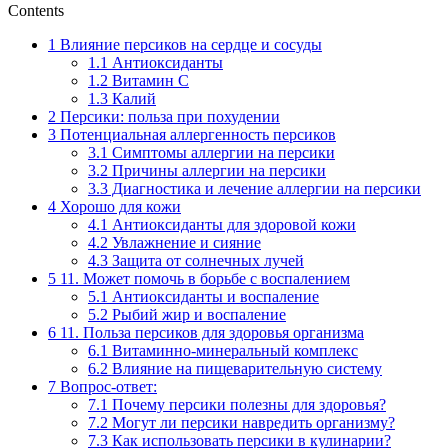
Contents
1
Влияние персиков на сердце и сосуды
1.1
Антиоксиданты
1.2
Витамин С
1.3
Калий
2
Персики: польза при похудении
3
Потенциальная аллергенность персиков
3.1
Симптомы аллергии на персики
3.2
Причины аллергии на персики
3.3
Диагностика и лечение аллергии на персики
4
Хорошо для кожи
4.1
Антиоксиданты для здоровой кожи
4.2
Увлажнение и сияние
4.3
Защита от солнечных лучей
5
11. Может помочь в борьбе с воспалением
5.1
Антиоксиданты и воспаление
5.2
Рыбий жир и воспаление
6
11. Польза персиков для здоровья организма
6.1
Витаминно-минеральный комплекс
6.2
Влияние на пищеварительную систему
7
Вопрос-ответ:
7.1
Почему персики полезны для здоровья?
7.2
Могут ли персики навредить организму?
7.3
Как использовать персики в кулинарии?