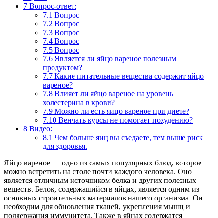
7
Вопрос-ответ:
7.1
Вопрос
7.2
Вопрос
7.3
Вопрос
7.4
Вопрос
7.5
Вопрос
7.6
Является ли яйцо вареное полезным
продуктом?
7.7
Какие питательные вещества содержит яйцо
вареное?
7.8
Влияет ли яйцо вареное на уровень
холестерина в крови?
7.9
Можно ли есть яйцо вареное при диете?
7.10
Венчать курсы не помогает похудению?
8
Видео:
8.1
Чем больше яиц вы съедаете, тем выше риск
для здоровья.
Яйцо вареное — одно из самых популярных блюд, которое
можно встретить на столе почти каждого человека. Оно
является отличным источником белка и других полезных
веществ. Белок, содержащийся в яйцах, является одним из
основных строительных материалов нашего организма. Он
необходим для обновления тканей, укрепления мышц и
поддержания иммунитета. Также в яйцах содержатся