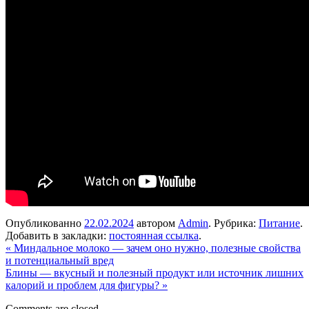
Опубликованно
22.02.2024
автором
Admin
. Рубрика:
Питание
.
Добавить в закладки:
постоянная ссылка
.
«
Миндальное молоко — зачем оно нужно, полезные свойства
и потенциальный вред
Блины — вкусный и полезный продукт или источник лишних
калорий и проблем для фигуры?
»
Comments are closed.