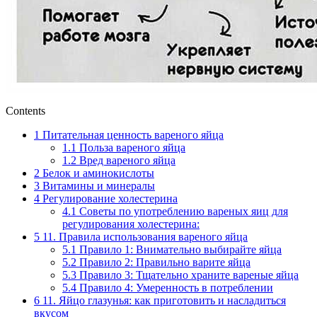
Contents
1
Питательная ценность вареного яйца
1.1
Польза вареного яйца
1.2
Вред вареного яйца
2
Белок и аминокислоты
3
Витамины и минералы
4
Регулирование холестерина
4.1
Советы по употреблению вареных яиц для
регулирования холестерина:
5
11. Правила использования вареного яйца
5.1
Правило 1: Внимательно выбирайте яйца
5.2
Правило 2: Правильно варите яйца
5.3
Правило 3: Тщательно храните вареные яйца
5.4
Правило 4: Умеренность в потреблении
6
11. Яйцо глазунья: как приготовить и насладиться
вкусом