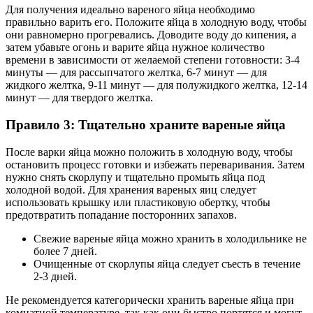
Для получения идеально вареного яйца необходимо
правильно варить его. Положите яйца в холодную воду, чтобы
они равномерно прогревались. Доводите воду до кипения, а
затем убавьте огонь и варите яйца нужное количество
времени в зависимости от желаемой степени готовности: 3-4
минуты — для рассыпчатого желтка, 6-7 минут — для
жидкого желтка, 9-11 минут — для полужидкого желтка, 12-14
минут — для твердого желтка.
Правило 3: Тщательно храните вареные яйца
После варки яйца можно положить в холодную воду, чтобы
остановить процесс готовки и избежать переваривания. Затем
нужно снять скорлупу и тщательно промыть яйца под
холодной водой. Для хранения вареных яиц следует
использовать крышку или пластиковую обертку, чтобы
предотвратить попадание посторонних запахов.
Свежие вареные яйца можно хранить в холодильнике не
более 7 дней.
Очищенные от скорлупы яйца следует съесть в течение
2-3 дней.
Не рекомендуется категорически хранить вареные яйца при
комнатной температуре, так как они быстро портятся и могут