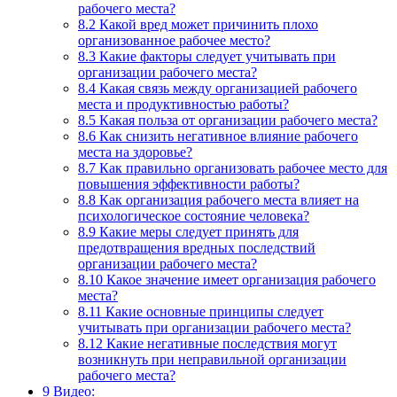
рабочего места?
8.2
Какой вред может причинить плохо
организованное рабочее место?
8.3
Какие факторы следует учитывать при
организации рабочего места?
8.4
Какая связь между организацией рабочего
места и продуктивностью работы?
8.5
Какая польза от организации рабочего места?
8.6
Как снизить негативное влияние рабочего
места на здоровье?
8.7
Как правильно организовать рабочее место для
повышения эффективности работы?
8.8
Как организация рабочего места влияет на
психологическое состояние человека?
8.9
Какие меры следует принять для
предотвращения вредных последствий
организации рабочего места?
8.10
Какое значение имеет организация рабочего
места?
8.11
Какие основные принципы следует
учитывать при организации рабочего места?
8.12
Какие негативные последствия могут
возникнуть при неправильной организации
рабочего места?
9
Видео: