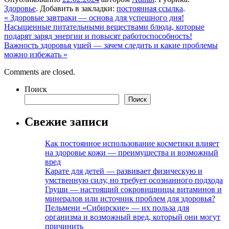
Здоровье
. Добавить в закладки:
постоянная ссылка
.
«
Здоровые завтраки — основа для успешного дня!
Насыщенные питательными веществами блюда, которые
подарят заряд энергии и повысят работоспособность!
Важность здоровья ушей — зачем следить и какие проблемы
можно избежать
»
Comments are closed.
Поиск
Поиск
Свежие записи
Как постоянное использование косметики влияет
на здоровье кожи — преимущества и возможный
вред
Карате для детей — развивает физическую и
умственную силу, но требует осознанного подхода
Груши — настоящий сокровищницы витаминов и
минералов или источник проблем для здоровья?
Пельмени «Сибирские» — их польза для
организма и возможный вред, который они могут
причинить