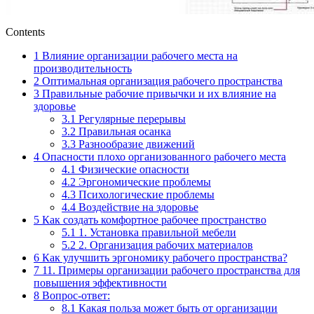
Contents
1
Влияние организации рабочего места на
производительность
2
Оптимальная организация рабочего пространства
3
Правильные рабочие привычки и их влияние на
здоровье
3.1
Регулярные перерывы
3.2
Правильная осанка
3.3
Разнообразие движений
4
Опасности плохо организованного рабочего места
4.1
Физические опасности
4.2
Эргономические проблемы
4.3
Психологические проблемы
4.4
Воздействие на здоровье
5
Как создать комфортное рабочее пространство
5.1
1. Установка правильной мебели
5.2
2. Организация рабочих материалов
6
Как улучшить эргономику рабочего пространства?
7
11. Примеры организации рабочего пространства для
повышения эффективности
8
Вопрос-ответ:
8.1
Какая польза может быть от организации