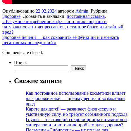
Опубликованно
22.02.2024
автором
Admin
. Рубрика:
Здоровье
. Добавить в закладки:
постоянная ссылка
.
«
Разумное потребление кофе – источник энергии и
натуральное антидепрессантов, истинное благо или тайный
вред?
Здоровье печени — как сохранить ее функции и избежать
негативных последствий
»
Comments are closed.
Поиск
Поиск
Свежие записи
Как постоянное использование косметики влияет
на здоровье кожи — преимущества и возможный
вред
Карате для детей — развивает физическую и
умственную силу, но требует осознанного подхода
Груши — настоящий сокровищницы витаминов и
минералов или источник проблем для здоровья?
Пельмени «Сибирские» — их польза для