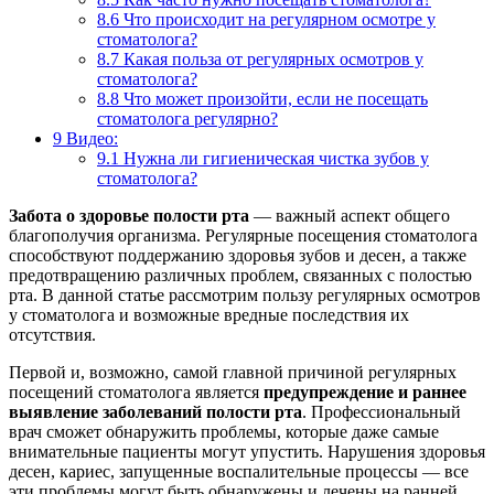
8.6
Что происходит на регулярном осмотре у
стоматолога?
8.7
Какая польза от регулярных осмотров у
стоматолога?
8.8
Что может произойти, если не посещать
стоматолога регулярно?
9
Видео:
9.1
Нужна ли гигиеническая чистка зубов у
стоматолога?
Забота о здоровье полости рта
— важный аспект общего
благополучия организма. Регулярные посещения стоматолога
способствуют поддержанию здоровья зубов и десен, а также
предотвращению различных проблем, связанных с полостью
рта. В данной статье рассмотрим пользу регулярных осмотров
у стоматолога и возможные вредные последствия их
отсутствия.
Первой и, возможно, самой главной причиной регулярных
посещений стоматолога является
предупреждение и раннее
выявление заболеваний полости рта
. Профессиональный
врач сможет обнаружить проблемы, которые даже самые
внимательные пациенты могут упустить. Нарушения здоровья
десен, кариес, запущенные воспалительные процессы — все
эти проблемы могут быть обнаружены и лечены на ранней