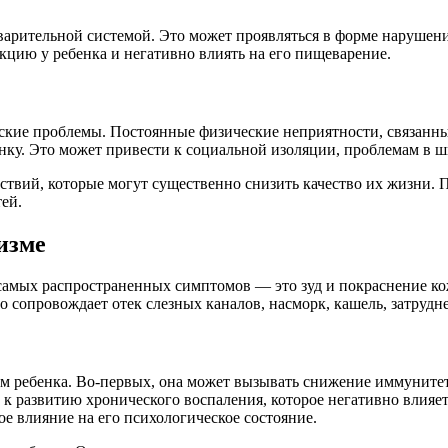
арительной системой. Это может проявляться в форме нарушений
цию у ребенка и негативно влиять на его пищеварение.
ские проблемы. Постоянные физические неприятности, связанны
нку. Это может привести к социальной изоляции, проблемам в 
ствий, которые могут существенно снизить качество их жизни. 
ей.
изме
самых распространенных симптомов — это зуд и покраснение ко
 сопровождает отек слезных каналов, насморк, кашель, затрудн
зм ребенка. Во-первых, она может вызывать снижение иммуните
 к развитию хронического воспаления, которое негативно влияет
ое влияние на его психологическое состояние.