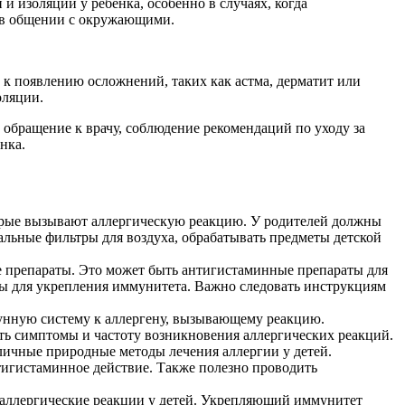
и изоляции у ребенка, особенно в случаях, когда
и в общении с окружающими.
 к появлению осложнений, таких как астма, дерматит или
оляции.
 обращение к врачу, соблюдение рекомендаций по уходу за
нка.
торые вызывают аллергическую реакцию. У родителей должны
иальные фильтры для воздуха, обрабатывать предметы детской
е препараты. Это может быть антигистаминные препараты для
ы для укрепления иммунитета. Важно следовать инструкциям
унную систему к аллергену, вызывающему реакцию.
ть симптомы и частоту возникновения аллергических реакций.
ичные природные методы лечения аллергии у детей.
тигистаминное действие. Также полезно проводить
 аллергические реакции у детей. Укрепляющий иммунитет