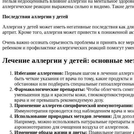
Нельзя недооценивать влияние аллергии на ментальное здоровь
аллергические реакции выражены сильно и видимо. Такие дет
Последствия аллергии у детей
Аллергия у детей может иметь негативные последствия как для
артрит. Кроме того, аллергия может привести к пониженной а
Очень важно осознать серьезность проблемы и принять все мер
ребенком и профилактике аллергических реакций помогут умен
Лечение аллергии у детей: основные м
Избегание аллергенов:
Первым шагом в лечении аллерги
быть четкие указания от врача по тому, какие продукты 
обстановки или подбирать специальные гипоаллергенные
Фармакологические препараты:
Чтобы облегчить симпт
уменьшения зуда и красноты кожи, глюкокортикостероид
врача и не превышать рекомендуемую дозу.
Применение аллерген-специфической иммунотерапии:
Иммунотерапия проводится под наблюдением врача и може
Использование природных методов лечения:
Для допол
Например, можно использовать натуральные препараты н
аэроионотерапию для очищения воздуха от аллергенов.
Изменение образа жизни и диеты:
Правильное питание и