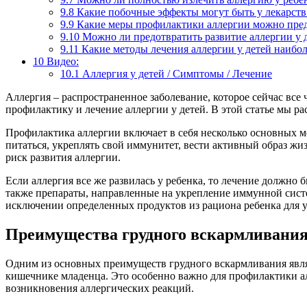
9.8
Какие побочные эффекты могут быть у лекарств 
9.9
Какие меры профилактики аллергии можно пред
9.10
Можно ли предотвратить развитие аллергии у д
9.11
Какие методы лечения аллергии у детей наибо
10
Видео:
10.1
Аллергия у детей / Симптомы / Лечение
Аллергия – распространенное заболевание, которое сейчас все
профилактику и лечение аллергии у детей. В этой статье мы р
Профилактика аллергии включает в себя несколько основных м
питаться, укреплять свой иммунитет, вести активный образ жиз
риск развития аллергии.
Если аллергия все же развилась у ребенка, то лечение должно
также препараты, направленные на укрепление иммунной сист
исключении определенных продуктов из рациона ребенка для у
Преимущества грудного вскармливани
Одним из основных преимуществ грудного вскармливания явля
кишечнике младенца. Это особенно важно для профилактики а
возникновения аллергических реакций.