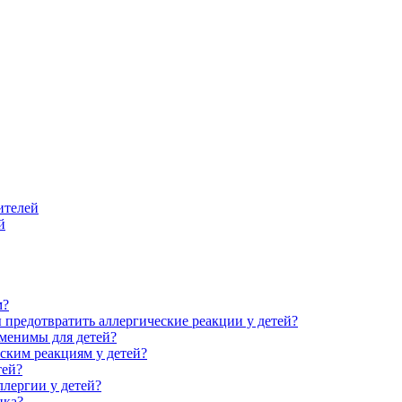
ителей
й
м?
предотвратить аллергические реакции у детей?
менимы для детей?
ским реакциям у детей?
тей?
лергии у детей?
нка?