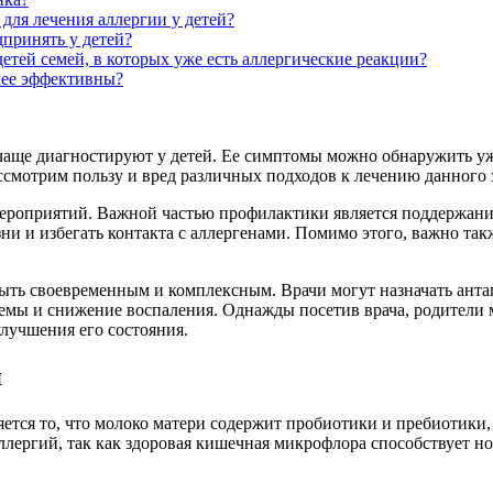
для лечения аллергии у детей?
принять у детей?
етей семей, в которых уже есть аллергические реакции?
лее эффективны?
 чаще диагностируют у детей. Ее симптомы можно обнаружить уже
ассмотрим пользу и вред различных подходов к лечению данного 
ероприятий. Важной частью профилактики является поддержание
ни и избегать контакта с аллергенами. Помимо этого, важно так
 быть своевременным и комплексным. Врачи могут назначать ант
емы и снижение воспаления. Однажды посетив врача, родители
лучшения его состояния.
я
ется то, что молоко матери содержит пробиотики и пребиотики
ллергий, так как здоровая кишечная микрофлора способствует