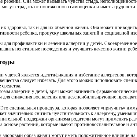
е ребенка. Она может вызывать чувства стыда, неполноценности 
и могут страдать от пониженного самооценки и иметь трудност
 их здоровья, так и для их обычной жизни. Она может приводить
ктивности ребенка, пропуску школьных занятий и социальной из
ы для профилактики и лечения аллергии у детей. Своевременное
ьшить негативные последствия и улучшить качество жизни ребе
етоды
и у детей является идентификация и избегание аллергенов, ко
и вещества следует избегать. Для этого можно использовать спец
 средства.
омы аллергии у детей, врач может назначить фармакологически
ы для снижения воспаления или дезенсибилизирующие препарат
Это специальная процедура, которая позволяет «приучить» имм
т значительно снизить чувствительность к аллергену, уменьши
нительной поддержки организма родители могут применять разл
а основе растений, которые имеют противовоспалительное и ан
 здоровый образ жизни могут иметь положительное влияние на