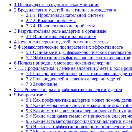
1
Преимущества грудного вскармливания
2
Вред аллергии у детей: негативные последствия
2.1
1. Проблемы дыхательной системы
2.2
2. Кожные проблемы
2.3
4. Психологические проблемы
3
Разрушительная роль аллергии в организме
3.1
Влияние аллергии на организм
4
Лечение аллергии у детей: основные методы
5
Фармакологические препараты и их эффективность
5.1
Основные виды фармакологических препаратов
5.2
Эффективность фармакологических препаратов
6
Польза природных методов лечения аллергии
7
11. Профилактика и лечение аллергии у детей: роль род
7.1
Роль родителей в профилактике аллергии у дете
7.2
Роль родителей в лечении аллергии у детей
7.3
Заключение
8
11. Ролевые игры в профилактике аллергии у детей
9
Вопрос-ответ:
9.1
Как профилактика аллергии может помочь детя
9.2
Какие меры безопасности можно принять, чтобы 
9.3
Какие методы лечения аллергии могут быть при
9.4
Какие медикаменты могут привести к аллергиче
9.5
Какие есть методы профилактики аллергии у де
9.6
Насколько эффективно лекарственное лечение ал
9.7
Можно ли полностью излечить аллергию у ребе