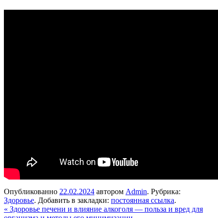
Опубликованно
22.02.2024
автором
Admin
. Рубрика:
Здоровье
. Добавить в закладки:
постоянная ссылка
.
«
Здоровье печени и влияние алкоголя — польза и вред для
организма и методы его минимизации