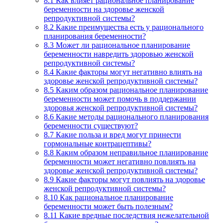
8.1
Как влияет рациональное планирование
беременности на здоровье женской
репродуктивной системы?
8.2
Какие преимущества есть у рационального
планирования беременности?
8.3
Может ли рациональное планирование
беременности навредить здоровью женской
репродуктивной системы?
8.4
Какие факторы могут негативно влиять на
здоровье женской репродуктивной системы?
8.5
Каким образом рациональное планирование
беременности может помочь в поддержании
здоровья женской репродуктивной системы?
8.6
Какие методы рационального планирования
беременности существуют?
8.7
Какие польза и вред могут принести
гормональные контрацептивы?
8.8
Каким образом неправильное планирование
беременности может негативно повлиять на
здоровье женской репродуктивной системы?
8.9
Какие факторы могут повлиять на здоровье
женской репродуктивной системы?
8.10
Как рациональное планирование
беременности может быть полезным?
8.11
Какие вредные последствия нежелательной