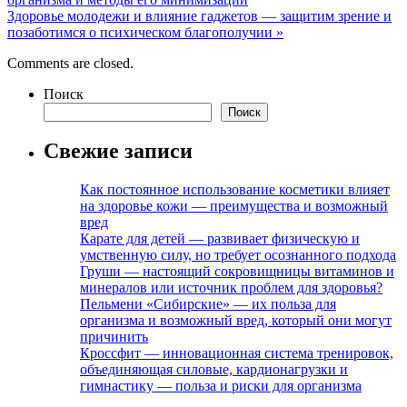
Здоровье молодежи и влияние гаджетов — защитим зрение и
позаботимся о психическом благополучии
»
Comments are closed.
Поиск
Поиск
Свежие записи
Как постоянное использование косметики влияет
на здоровье кожи — преимущества и возможный
вред
Карате для детей — развивает физическую и
умственную силу, но требует осознанного подхода
Груши — настоящий сокровищницы витаминов и
минералов или источник проблем для здоровья?
Пельмени «Сибирские» — их польза для
организма и возможный вред, который они могут
причинить
Кроссфит — инновационная система тренировок,
объединяющая силовые, кардионагрузки и
гимнастику — польза и риски для организма