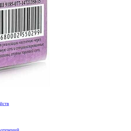
йств
вотечений