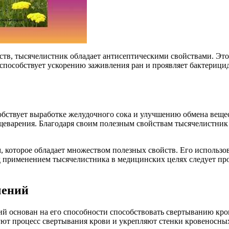
в, тысячелистник обладает антисептическими свойствами. Это д
 способствует ускорению заживления ран и проявляет бактериц
ствует выработке желудочного сока и улучшению обмена вещест
еварения. Благодаря своим полезным свойствам тысячелистник 
, которое обладает множеством полезных свойств. Его использо
д применением тысячелистника в медицинских целях следует прок
чений
й основан на его способности способствовать свертыванию кров
уют процесс свертывания крови и укрепляют стенки кровеносных