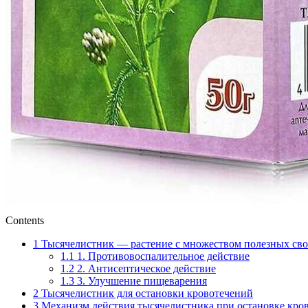
Contents
1
Тысячелистник — растение с множеством полезных сво
1.1
1. Противовоспалительное действие
1.2
2. Антисептическое действие
1.3
3. Улучшение пищеварения
2
Тысячелистник для остановки кровотечений
3
Механизм действия тысячелистника при остановке кро