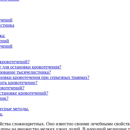
ечений
истника
ка:
чений
ечений
 кровотечений?
 для остановки кровотечения?
зование тысячелистника?
новки кровотечения при серьезных травмах?
ить кровотечение?
овотечений?
становке кровотечений?
ник?
есные методы.
а.
ейства сложноцветных. Оно известно своими лечебными свойств
делены на множество мелких узких долей. В народной медицине 