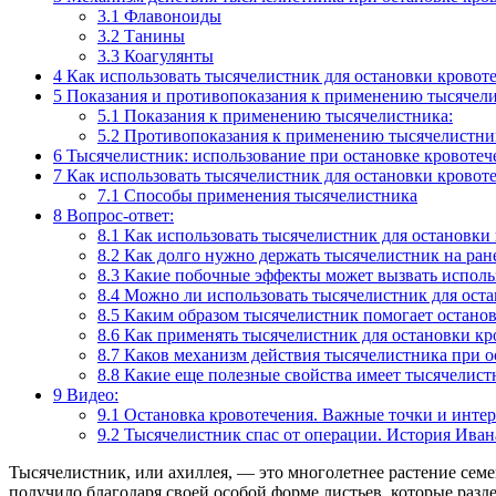
3.1
Флавоноиды
3.2
Танины
3.3
Коагулянты
4
Как использовать тысячелистник для остановки кровот
5
Показания и противопоказания к применению тысячел
5.1
Показания к применению тысячелистника:
5.2
Противопоказания к применению тысячелистни
6
Тысячелистник: использование при остановке кровоте
7
Как использовать тысячелистник для остановки кровот
7.1
Способы применения тысячелистника
8
Вопрос-ответ:
8.1
Как использовать тысячелистник для остановки
8.2
Как долго нужно держать тысячелистник на ране
8.3
Какие побочные эффекты может вызвать исполь
8.4
Можно ли использовать тысячелистник для оста
8.5
Каким образом тысячелистник помогает останов
8.6
Как применять тысячелистник для остановки кр
8.7
Каков механизм действия тысячелистника при о
8.8
Какие еще полезные свойства имеет тысячелист
9
Видео:
9.1
Остановка кровотечения. Важные точки и интер
9.2
Тысячелистник спас от операции. История Иван
Тысячелистник, или ахиллея, — это многолетнее растение сем
получило благодаря своей особой форме листьев, которые раз