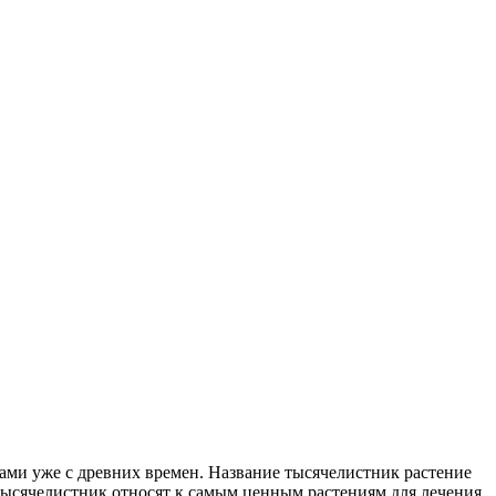
ами уже с древних времен. Название тысячелистник растение
тысячелистник относят к самым ценным растениям для лечения