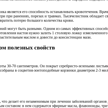
ка является его способность останавливать кровотечения. Врач
ри при ранениях, порезах и травмах. Тысячелистник обладает с
твратить потерю большого количества крови.
ий могут быть разными. Одним из самых эффективных способов 
отовления настоя нужно залить 1 столовую ложку измельченного 
растительным маслом и довести до консистенции мази.
ом полезных свойств
оты 30-70 сантиметров. Он покрыт серебристо-зелеными листья
а собраны в соцветия-зонтоподобные корзинки диаметром 2-3 ми
 что делает его незаменимым при лечении заболеваний органов
ым составом: в нем содержатся эфирные масла, флавоноиды, трит