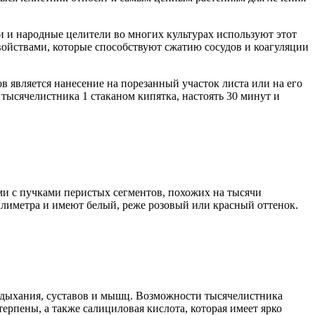
и и народные целители во многих культурах используют этот
войствами, которые способствуют сжатию сосудов и коагуляции
является нанесение на порезанный участок листа или на его
тысячелистника 1 стаканом кипятка, настоять 30 минут и
ми с пучками перистых сегментов, похожих на тысячи
ллиметра и имеют белый, реже розовый или красный оттенок.
 дыхания, суставов и мышц. Возможности тысячелистника
ерпены, а также салициловая кислота, которая имеет ярко