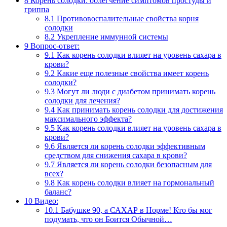
8
Корень солодки: облегчение симптомов простуды и
гриппа
8.1
Противовоспалительные свойства корня
солодки
8.2
Укрепление иммунной системы
9
Вопрос-ответ:
9.1
Как корень солодки влияет на уровень сахара в
крови?
9.2
Какие еще полезные свойства имеет корень
солодки?
9.3
Могут ли люди с диабетом принимать корень
солодки для лечения?
9.4
Как принимать корень солодки для достижения
максимального эффекта?
9.5
Как корень солодки влияет на уровень сахара в
крови?
9.6
Является ли корень солодки эффективным
средством для снижения сахара в крови?
9.7
Является ли корень солодки безопасным для
всех?
9.8
Как корень солодки влияет на гормональный
баланс?
10
Видео:
10.1
Бабушке 90, а САХАР в Норме! Кто бы мог
подумать, что он Боится Обычной…