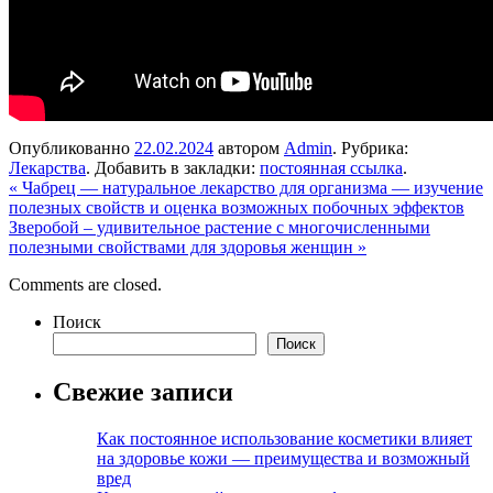
Опубликованно
22.02.2024
автором
Admin
. Рубрика:
Лекарства
. Добавить в закладки:
постоянная ссылка
.
«
Чабрец — натуральное лекарство для организма — изучение
полезных свойств и оценка возможных побочных эффектов
Зверобой – удивительное растение с многочисленными
полезными свойствами для здоровья женщин
»
Comments are closed.
Поиск
Поиск
Свежие записи
Как постоянное использование косметики влияет
на здоровье кожи — преимущества и возможный
вред