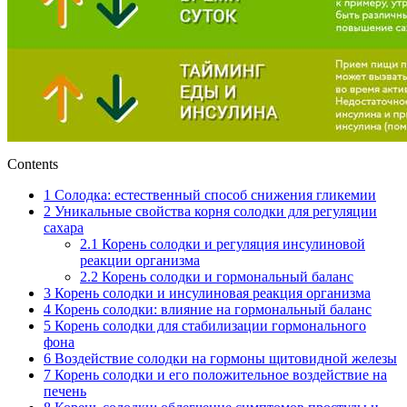
Contents
1
Солодка: естественный способ снижения гликемии
2
Уникальные свойства корня солодки для регуляции
сахара
2.1
Корень солодки и регуляция инсулиновой
реакции организма
2.2
Корень солодки и гормональный баланс
3
Корень солодки и инсулиновая реакция организма
4
Корень солодки: влияние на гормональный баланс
5
Корень солодки для стабилизации гормонального
фона
6
Воздействие солодки на гормоны щитовидной железы
7
Корень солодки и его положительное воздействие на
печень