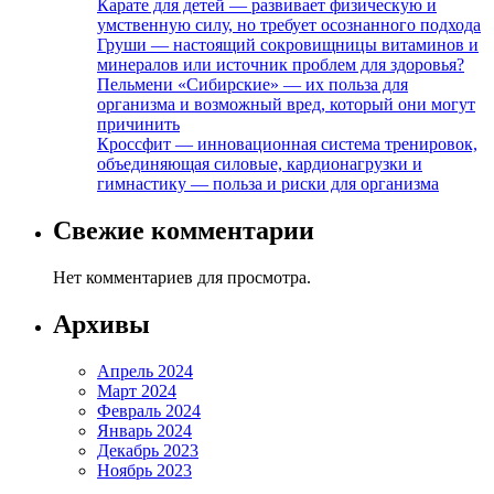
Карате для детей — развивает физическую и
умственную силу, но требует осознанного подхода
Груши — настоящий сокровищницы витаминов и
минералов или источник проблем для здоровья?
Пельмени «Сибирские» — их польза для
организма и возможный вред, который они могут
причинить
Кроссфит — инновационная система тренировок,
объединяющая силовые, кардионагрузки и
гимнастику — польза и риски для организма
Свежие комментарии
Нет комментариев для просмотра.
Архивы
Апрель 2024
Март 2024
Февраль 2024
Январь 2024
Декабрь 2023
Ноябрь 2023