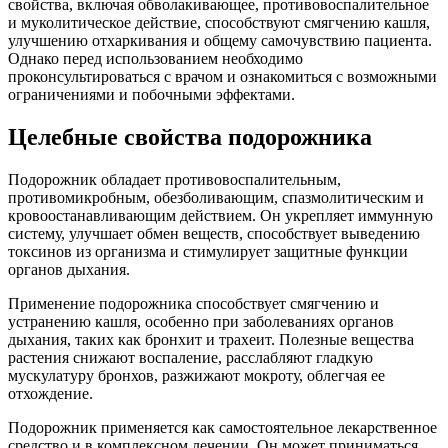
свойства, включая обволакивающее, противовоспалительное
и муколитическое действие, способствуют смягчению кашля,
улучшению отхаркивания и общему самочувствию пациента.
Однако перед использованием необходимо
проконсультироваться с врачом и ознакомиться с возможными
ограничениями и побочными эффектами.
Целебные свойства подорожника
Подорожник обладает противовоспалительным,
противомикробным, обезболивающим, спазмолитическим и
кровоостанавливающим действием. Он укрепляет иммунную
систему, улучшает обмен веществ, способствует выведению
токсинов из организма и стимулирует защитные функции
органов дыхания.
Применение подорожника способствует смягчению и
устранению кашля, особенно при заболеваниях органов
дыхания, таких как бронхит и трахеит. Полезные вещества
растения снижают воспаление, расслабляют гладкую
мускулатуру бронхов, разжижают мокроту, облегчая ее
отхождение.
Подорожник применяется как самостоятельное лекарственное
средство и в комплексном лечении. Он может приниматься