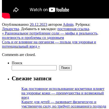
Опубликованно
20.12.2023
автором
Admin
. Рубрика:
Лекарства
. Добавить в закладки:
постоянная ссылка
.
«
Рациональное потребление соли — мифы и реальность,
полезность и проблемы со здоровьем
Соль и ее влияние на организм — польза для здоровья и
потенциальный вред
»
Comments are closed.
Поиск
Поиск
Свежие записи
Как постоянное использование косметики влияет
на здоровье кожи — преимущества и возможный
вред
Карате для детей — развивает физическую и
умственную силу, но требует осознанного подхода