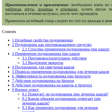
Contents
1
Целебные свойства подорожника
2
Подорожник как противокашлевое средство
2.1
Способы применения подорожника при кашле:
3
Применение подорожника при кашле
3.1
Противовоспалительное действие
3.2
Выделение мокроты
4
Подорожник для смягчения кашля
5
Правила применения подорожника для лечения кашля
6
Эффективность подорожника при бронхите
7
Действие подорожника на бронхи
8
Действие подорожника на кашель и бронхит
9
Вопрос-ответ:
9.1
Помогает ли подорожник при лечении кашля?
9.2
Каким образом подорожник помогает при
лечении кашля?
9.3
Как применять подорожник для лечения