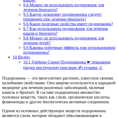
кашля?
9.4
Можно ли использовать подорожник для
лечения бронхита?
9.5
Какую дозировку подорожника следует
применять при лечении бронхита?
9.6
Какие полезные свойства имеет подорожник?
9.7
Как использовать подорожник для лечения
кашля и бронхита?
9.8
Можно ли использовать подорожник для
лечения детей?
9.9
Каковы побочные эффекты при использовании
подорожника?
10
Видео:
10.1
Гербион Сироп Подорожника ☛ показания
(видео инструкция) описание ✍ отзывы ☺️
Подорожник — это многолетнее растение, известное своими
целебными свойствами. Оно широко используется в народной
медицине для лечения различных заболеваний, включая
кашель и бронхит. В составе подорожника множество
полезных веществ, таких как слизи, органические кислоты,
флавоноиды и другие биологически активные соединения.
Одним из основных действующих веществ подорожника
являются слизи, которые обладают обволакивающим и