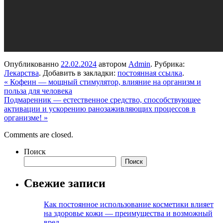
Опубликованно
22.02.2024
автором
Admin
. Рубрика:
Лекарства
. Добавить в закладки:
постоянная ссылка
.
«
Кофеин — мощный стимулятор, влияние на организм и
польза для человека
Подмаренник — естественное средство, способствующее
активации и ускорению ранозаживляющих процессов в
организме!
»
Comments are closed.
Поиск
Поиск
Свежие записи
Как постоянное использование косметики влияет
на здоровье кожи — преимущества и возможный
вред