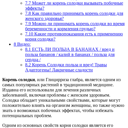
7.7
Может ли корень солодки вызывать побочные
эффекты?
7.8
Как правильно принимать корень солодки для
женского здоровья?
7.9
Можно ли принимать корень солодки во время
беременности и кормления грудью?
7.10
Какие противопоказания есть к применению
корня солодки?
8
Видео:
8.1
ЕСТЬ ЛИ ПОЛЬЗА В БАНАНАХ / вред и
польза бананов / калий в бананах / польза для
сердца /
8.2
Корень Солодки польза и вред! Травы
Адаптогены! Лакричные сладости
Корень солодки
, или Глицирриза глабра, является одним из
самых популярных растений в традиционной медицине.
Издавна его использовали для лечения различных
заболеваний, включая проблемы с женским здоровьем.
Солодка обладает уникальными свойствами, которые могут
положительно влиять на организм женщины, но также нужно
знать о возможных побочных эффектах, чтобы избежать
потенциальных проблем.
Одним из основных свойств корня солодки является его