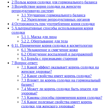
2
Польза корня солодки для гормонального баланса
3
Воздействие корня солодки на женскую
репродуктивную систему
3.1
Улучшение гормонального баланса
3.2
Укрепление репродуктивных органов
4
Осторожность при употреблении корня солодки
5
Альтернативные способы использования корня
солодки
5.1
1. Маска для лица
5.2
2. Обертывание для тела
6
11. Применение корня солодки в косметологии
6.1
Увлажнение и смягчение кожи
6.2
Облегчение воспалений и раздражений
6.3
Борьба с признаками старения
7
Вопрос-ответ:
7.1
Какой эффект оказывает корень солодки на
женское здоровье?
7.2
Какие свойства имеет корень солодки?
7.3
Влияет ли корень солодки на гормональный
баланс?
7.4
Может ли корень солодки быть опасен для
здоровья?
7.5
Каковы способы применения корня солодки?
7.6
Какие полезные свойства имеет корень
солодки для женского здоровья?