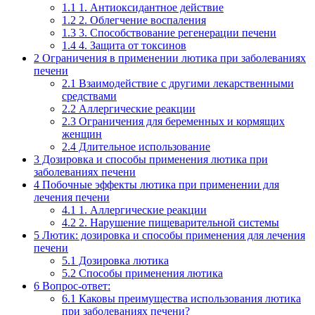
1.1
1. Антиоксидантное действие
1.2
2. Облегчение воспаления
1.3
3. Способствование регенерации печени
1.4
4. Защита от токсинов
2
Ограничения в применении лютика при заболеваниях
печени
2.1
Взаимодействие с другими лекарственными
средствами
2.2
Аллергические реакции
2.3
Ограничения для беременных и кормящих
женщин
2.4
Длительное использование
3
Дозировка и способы применения лютика при
заболеваниях печени
4
Побочные эффекты лютика при применении для
лечения печени
4.1
1. Аллергические реакции
4.2
2. Нарушение пищеварительной системы
5
Лютик: дозировка и способы применения для лечения
печени
5.1
Дозировка лютика
5.2
Способы применения лютика
6
Вопрос-ответ:
6.1
Каковы преимущества использования лютика
при заболеваниях печени?