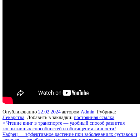
Опубликованно
22.02.2024
автором
Admin
. Рубрика:
Лекарства
. Добавить в закладки:
постоянная ссылка
.
«
Чтение книг в транспорте — удобный способ развития
когнитивных способностей и обогащения личности!
Чабрец — эффективное растение при заболеваниях суставов и
артрите — узнайте, как и когда его применять
»