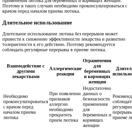
применения лютика для беременных и кормящих женщин.
Поэтому в таких случаях необходимо проконсультироваться с
врачом перед началом приема лютика.
Длительное использование
Длительное использование лютика без перерывов может
привести к снижению эффективности лекарства и развитию
толерантности к его действию. Поэтому рекомендуется
соблюдать регулярные перерывы в приеме лютика.
Ограничения
Взаимодействие с
для
Аллергические
Длител
другими
беременных
реакции
использо
лекарствами
и кормящих
женщин
Недостаточно
При появлении
данных о
Необходимо
Рекоменд
признаков
безопасности
проконсультироваться
соблюдат
аллергии
применения
с врачом перед
регулярн
необходимо
для
началом приема
перерывы
прекратить
беременных и
лютика
приеме л
прием лютика
кормящих
женщин