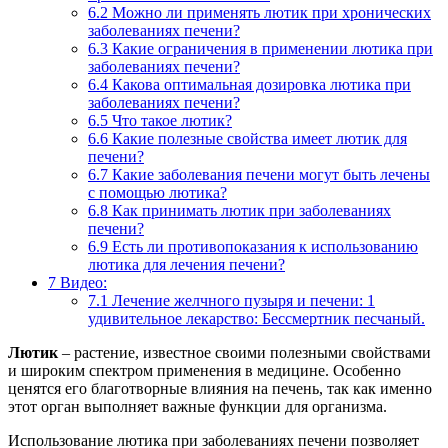
6.2
Можно ли применять лютик при хронических
заболеваниях печени?
6.3
Какие ограничения в применении лютика при
заболеваниях печени?
6.4
Какова оптимальная дозировка лютика при
заболеваниях печени?
6.5
Что такое лютик?
6.6
Какие полезные свойства имеет лютик для
печени?
6.7
Какие заболевания печени могут быть лечены
с помощью лютика?
6.8
Как принимать лютик при заболеваниях
печени?
6.9
Есть ли противопоказания к использованию
лютика для лечения печени?
7
Видео:
7.1
Лечение желчного пузыря и печени: 1
удивительное лекарство: Бессмертник песчаный.
Лютик
– растение, известное своими полезными свойствами
и широким спектром применения в медицине. Особенно
ценятся его благотворные влияния на печень, так как именно
этот орган выполняет важные функции для организма.
Использование лютика при заболеваниях печени позволяет