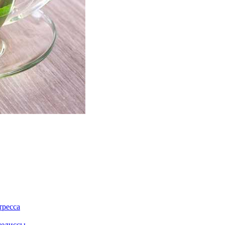
тресса
мелиссы