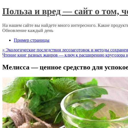
Польза и вред — сайт о том, 
На нашем сайте вы найдете много интересного. Какие продукты
Обновление каждый день
Пример страницы
«
Экологические последствия лесозаготовок и методы сохранен
Чтение книг разных жанров — ключ к расширению кругозора
Мелисса — ценное средство для успоко