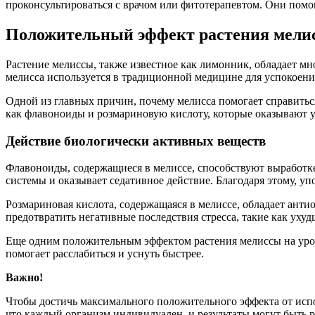
проконсультироваться с врачом или фитотерапевтом. Они пом
Положительный эффект растения мелис
Растение мелиссы, также известное как лимонник, обладает мн
мелисса используется в традиционной медицине для успокоени
Одной из главных причин, почему мелисса помогает справиться
как флавоноиды и розмариновую кислоту, которые оказывают 
Действие биологически активных веществ
Флавоноиды, содержащиеся в мелиссе, способствуют выработк
системы и оказывает седативное действие. Благодаря этому, у
Розмариновая кислота, содержащаяся в мелиссе, обладает ант
предотвратить негативные последствия стресса, такие как уху
Еще одним положительным эффектом растения мелиссы на уровен
помогает расслабиться и уснуть быстрее.
Важно!
Чтобы достичь максимального положительного эффекта от испо
что каждый организм индивидуален, и результаты могут быть 