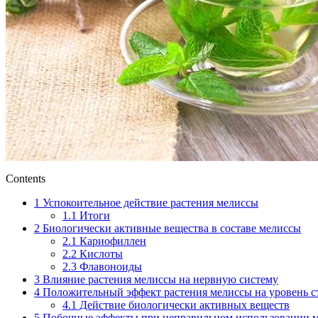
Contents
1
Успокоительное действие растения мелиссы
1.1
Итоги
2
Биологически активные вещества в составе мелиссы
2.1
Кариофиллен
2.2
Кислоты
2.3
Флавоноиды
3
Влияние растения мелиссы на нервную систему
4
Положительный эффект растения мелиссы на уровень с
4.1
Действие биологически активных веществ
5
Побочные эффекты при неправильном использовании 