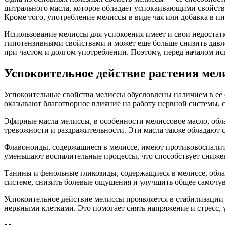
цитрального масла, которое обладает успокаивающими свойст
Кроме того, употребление мелиссы в виде чая или добавка в 
Использование мелиссы для успокоения имеет и свои недостат
гипотензивными свойствами и может еще больше снизить давл
при частом и долгом употреблении. Поэтому, перед началом и
Успокоительное действие растения ме
Успокоительные свойства мелиссы обусловлены наличием в ее 
оказывают благотворное влияние на работу нервной системы,
Эфирные масла мелиссы, в особенности мелиссовое масло, об
тревожности и раздражительности. Эти масла также обладают 
Флавоноиды, содержащиеся в мелиссе, имеют противовоспалит
уменьшают воспалительные процессы, что способствует сниже
Танины и фенольные гликозиды, содержащиеся в мелиссе, обл
системе, снизить болевые ощущения и улучшить общее самочув
Успокоительное действие мелиссы проявляется в стабилизации
нервными клетками. Это помогает снять напряжение и стресс,