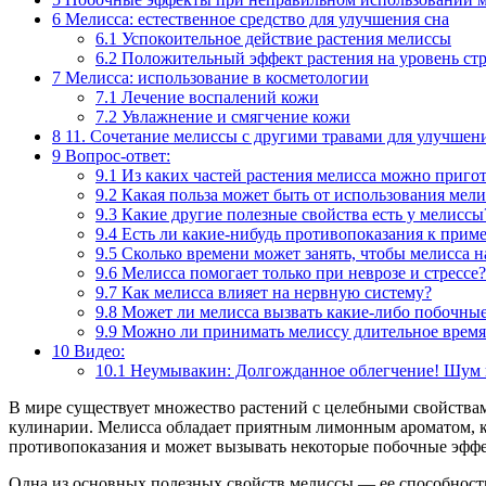
6
Мелисса: естественное средство для улучшения сна
6.1
Успокоительное действие растения мелиссы
6.2
Положительный эффект растения на уровень стр
7
Мелисса: использование в косметологии
7.1
Лечение воспалений кожи
7.2
Увлажнение и смягчение кожи
8
11. Сочетание мелиссы с другими травами для улучшен
9
Вопрос-ответ:
9.1
Из каких частей растения мелисса можно пригот
9.2
Какая польза может быть от использования мели
9.3
Какие другие полезные свойства есть у мелиссы
9.4
Есть ли какие-нибудь противопоказания к при
9.5
Сколько времени может занять, чтобы мелисса н
9.6
Мелисса помогает только при неврозе и стрессе?
9.7
Как мелисса влияет на нервную систему?
9.8
Может ли мелисса вызвать какие-либо побочны
9.9
Можно ли принимать мелиссу длительное время
10
Видео:
10.1
Неумывакин: Долгожданное облегчение! Шум в
В мире существует множество растений с целебными свойствами
кулинарии. Мелисса обладает приятным лимонным ароматом, кот
противопоказания и может вызывать некоторые побочные эфф
Одна из основных полезных свойств мелиссы — ее способность 