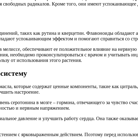
ия свободных радикалов. Кроме того, они имеют успокаивающее 
динений, таких как рутина и кверцетин. Флавоноиды обладают
бладают успокаивающим эффектом и помогают справиться со стр
в мелиссе, обеспечивают ее положительное влияние на нервную
оения, необходимо проконсультироваться с врачом и учитывать и
ьзу от использования этого растения.
 систему
сла, которые содержат ценные компоненты, такие как цитраль,
чшить настроение.
ень серотонина в мозге – гормона, отвечающего за чувство счас
ожностью и нервным напряжением.
иальное давление и улучшить работу сердца. Она также оказыв
стением с ярковыраженным действием. Поэтому перед использова