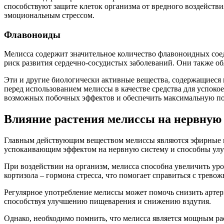
способствуют защите клеток организма от вредного воздейств
эмоциональным стрессом.
Флавоноиды
Мелисса содержит значительное количество флавоноидных сое
риск развития сердечно-сосудистых заболеваний. Они также о
Эти и другие биологически активные вещества, содержащиеся 
перед использованием мелиссы в качестве средства для успок
возможных побочных эффектов и обеспечить максимальную пол
Влияние растения мелиссы на нервную
Главным действующим веществом мелиссы являются эфирные ма
успокаивающим эффектом на нервную систему и способны улу
При воздействии на организм, мелисса способна увеличить уров
кортизола – гормона стресса, что помогает справиться с трев
Регулярное употребление мелиссы может помочь снизить артер
способствуя улучшению пищеварения и снижению вздутия.
Однако, необходимо помнить, что мелисса является мощным ра