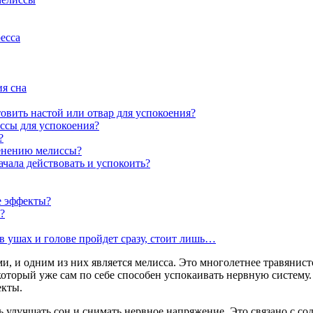
есса
ия сна
овить настой или отвар для успокоения?
ссы для успокоения?
?
менению мелиссы?
ачала действовать и успокоить?
е эффекты?
?
 ушах и голове пройдет сразу, стоит лишь…
, и одним из них является мелисса. Это многолетнее травянисто
орый уже сам по себе способен успокаивать нервную систему. О
екты.
улучшать сон и снимать нервное напряжение. Это связано с сод