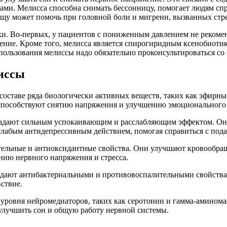
вами. Мелисса способна снимать бессонницу, помогает людям с
пищу может помочь при головной боли и мигрени, вызванных стр
ки. Во-первых, у пациентов с пониженным давлением не рекомен
ение. Кроме того, мелисса является спирогиридным ксенобиоти
спользования мелиссы надо обязательно проконсультироваться с
лиссы
составе ряда биологически активных веществ, таких как эфирн
 способствуют снятию напряжения и улучшению эмоционального 
ладают сильным успокаивающим и расслабляющим эффектом. Они
слабым антидепрессивным действием, помогая справиться с под
ельные и антиоксидантные свойства. Они улучшают кровообращ
нию нервного напряжения и стресса.
адают антибактериальными и противовоспалительными свойства
ствие.
 уровня нейромедиаторов, таких как серотонин и гамма-аминомас
 улучшить сон и общую работу нервной системы.