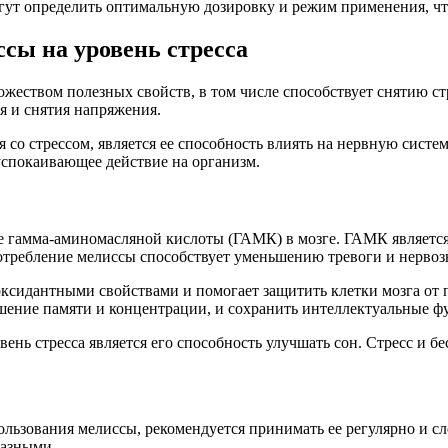
огут определить оптимальную дозировку и режим применения, 
сы на уровень стресса
ожеством полезных свойств, в том числе способствует снятию с
я и снятия напряжения.
 со стрессом, является ее способность влиять на нервную систе
успокаивающее действие на организм.
е гамма-аминомасляной кислоты (ГАМК) в мозге. ГАМК является
потребление мелиссы способствует уменьшению тревоги и нервозн
иоксидантными свойствами и помогает защитить клетки мозга от
дшение памяти и концентрации, и сохранить интеллектуальные ф
ь стресса является его способность улучшать сон. Стресс и бе
льзования мелиссы, рекомендуется принимать ее регулярно и с
разными.