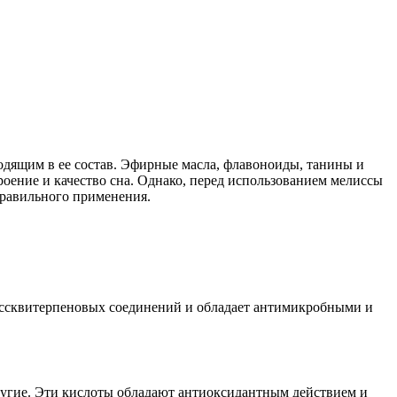
дящим в ее состав. Эфирные масла, флавоноиды, танины и
оение и качество сна. Однако, перед использованием мелиссы
правильного применения.
сессквитерпеновых соединений и обладает антимикробными и
другие. Эти кислоты обладают антиоксидантным действием и