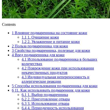
Contents
1
Влияние подмаренника на состояние кожи
1.1
1. Очищение кожи
1.2
2. Увлажнение и питание кожи
2
Польза подмаренника для кожи
3
Свойства подмаренника, полезные для кожи
4
Вред подмаренника для кожи
4.1
Использование подмаренника в больших
количествах
4.2
Повреждение кожи при использовании
некачественных продуктов
4.3
Индивидуальная непереносимость и
аллергические реакции
5
Способы использования подмаренника для кожи
6
11. Как использовать подмаренник для кожи
6.1
1. Выбор подмаренника
6.2
2. Приготовление отвара
6.3
3. Использование отвара
6.4
4. Периодичность использования