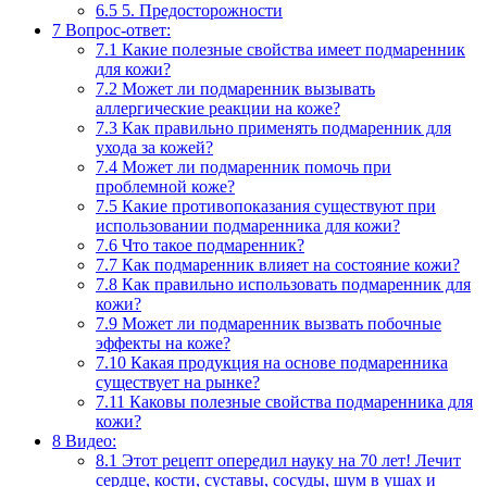
6.5
5. Предосторожности
7
Вопрос-ответ:
7.1
Какие полезные свойства имеет подмаренник
для кожи?
7.2
Может ли подмаренник вызывать
аллергические реакции на коже?
7.3
Как правильно применять подмаренник для
ухода за кожей?
7.4
Может ли подмаренник помочь при
проблемной коже?
7.5
Какие противопоказания существуют при
использовании подмаренника для кожи?
7.6
Что такое подмаренник?
7.7
Как подмаренник влияет на состояние кожи?
7.8
Как правильно использовать подмаренник для
кожи?
7.9
Может ли подмаренник вызвать побочные
эффекты на коже?
7.10
Какая продукция на основе подмаренника
существует на рынке?
7.11
Каковы полезные свойства подмаренника для
кожи?
8
Видео:
8.1
Этот рецепт опередил науку на 70 лет! Лечит
сердце, кости, суставы, сосуды, шум в ушах и