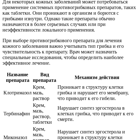
Для некоторых кожных заболеваний может потребоваться
применение системных противогрибковых препаратов, таких
как таблетки. Они проникают в организм и борются с
грибками изнутри. Однако такие препараты обычно
назначаются в более серьезных случаях или при
неэффективности локального применения.
При выборе противогрибкового препарата для лечения
кожного заболевания важно учитывать тип грибка и его
чувствительность к препарату. Врач может назначить
специальные исследования, чтобы определить наиболее
эффективное лечение.
Название
Вид
Механизм действия
препарата
препарата
Крем,
Проникает в структуру клетки
Клотримазол
мазь,
грибка и нарушает его мембрану,
раствор
что приводит к его гибели.
Крем,
Нарушает синтез эргостерола в
мазь,
Тербинафин
клетках грибка, что приводит к его
раствор,
смерти.
таблетки
Крем,
Нарушает синтез эргостерола и
мазь,
Миконазол
проникает в структуру клетки