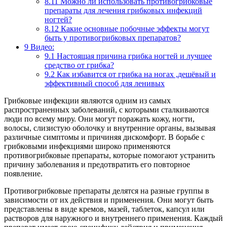
8.11
Можно ли использовать противогрибковые
препараты для лечения грибковых инфекций
ногтей?
8.12
Какие основные побочные эффекты могут
быть у противогрибковых препаратов?
9
Видео:
9.1
Настоящая причина грибка ногтей и лучшее
средство от грибка?
9.2
Как избавится от грибка на ногах ,дешёвый и
эффективный способ для ленивых
Грибковые инфекции являются одним из самых
распространенных заболеваний, с которыми сталкиваются
люди по всему миру. Они могут поражать кожу, ногти,
волосы, слизистую оболочку и внутренние органы, вызывая
различные симптомы и причиняя дискомфорт. В борьбе с
грибковыми инфекциями широко применяются
противогрибковые препараты, которые помогают устранить
причину заболевания и предотвратить его повторное
появление.
Противогрибковые препараты делятся на разные группы в
зависимости от их действия и применения. Они могут быть
представлены в виде кремов, мазей, таблеток, капсул или
растворов для наружного и внутреннего применения. Каждый