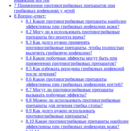
инфекции ногтей
7
Применение противогрибковых препаратов при
грибковых инфекциях у детей
8
Вопрос-ответ:
8.1
Какие противогрибковые препараты наиболее
эффективны при грибковых инфекциях кожи?
8.2
Могу ли я использовать противогрибковые
препараты без рецепта врача?
8.3
Как долго нужно применять
противогрибковые препараты, чтобы полностью
вылечить грибковую инфекцию?
8.4
Какие побочные эффекты могут быть при
применении противогрибковых препаратов?
8.5
Как избежать рецидива грибковых инфекций
после лечения?
8.6
Какие противогрибковые препараты
эффективны при грибковых инфекциях ногтей?
8.7
Могут ли противогрибковые препараты
вызывать побочные эффекты?
8.8
Можно ли использовать противогрибковые
препараты для лечения грибка стопы?
8.9
Как долго нужно использовать
противогрибковые препараты?
8.10
Какие противогрибковые препараты наиболее
эффективны при грибковых инфекциях кожи?