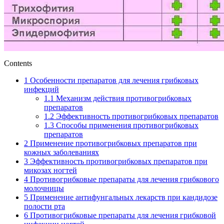
Contents
1
Особенности препаратов для лечения грибковых
инфекций
1.1
Механизм действия противогрибковых
препаратов
1.2
Эффективность противогрибковых препаратов
1.3
Способы применения противогрибковых
препаратов
2
Применение противогрибковых препаратов при
кожных заболеваниях
3
Эффективность противогрибковых препаратов при
микозах ногтей
4
Противогрибковые препараты для лечения грибкового
молочницы
5
Применение антифунгальных лекарств при кандидозе
полости рта
6
Противогрибковые препараты для лечения грибковой