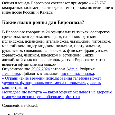
Общая площадь Евросоюза составляет примерно 4 475 757
квадратных километров, что делает его третьим по величине в
мире после России и Канады.
Какие языки родны для Евросоюза?
В Евросоюзе говорят на 24 официальных языках: болгарском,
греческом, венгерском, немецком, гаэльском, датском,
ирландском, испанском, итальянском, латышском, литовском,
мальтийском, нидерландском, польском, португальском,
румынском, словацком, словенском, финском, французском,
хорватском, чешском, шведском и эстонском. Также
английский язык широко используется в Евросоюзе, хотя не
является официальным языком.
Опубликованно
29.02.2024
автором
Admin
. Рубрика:
Лекарства
. Добавить в закладки:
постоянная ссылка
.
«
Ограничение времени использования телефона может
улучшить функциональность мозга и повысить уровень
концентрации
Исследование йогурта — какой эффект оказывает на здоровье
и могут ли возникнуть побочные эффекты
»
Comments are closed.
Поиск