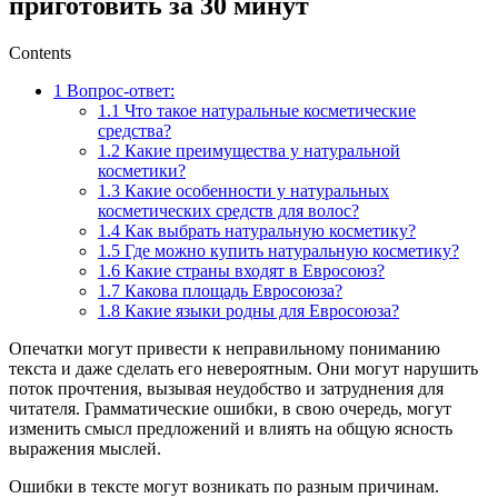
приготовить за 30 минут
Contents
1
Вопрос-ответ:
1.1
Что такое натуральные косметические
средства?
1.2
Какие преимущества у натуральной
косметики?
1.3
Какие особенности у натуральных
косметических средств для волос?
1.4
Как выбрать натуральную косметику?
1.5
Где можно купить натуральную косметику?
1.6
Какие страны входят в Евросоюз?
1.7
Какова площадь Евросоюза?
1.8
Какие языки родны для Евросоюза?
Опечатки могут привести к неправильному пониманию
текста и даже сделать его невероятным. Они могут нарушить
поток прочтения, вызывая неудобство и затруднения для
читателя. Грамматические ошибки, в свою очередь, могут
изменить смысл предложений и влиять на общую ясность
выражения мыслей.
Ошибки в тексте могут возникать по разным причинам.