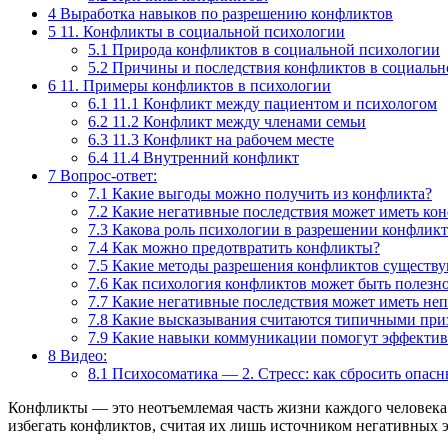
4
Выработка навыков по разрешению конфликтов
5
11. Конфликты в социальной психологии
5.1
Природа конфликтов в социальной психологии
5.2
Причины и последствия конфликтов в социальн
6
11. Примеры конфликтов в психологии
6.1
11.1 Конфликт между пациентом и психологом
6.2
11.2 Конфликт между членами семьи
6.3
11.3 Конфликт на рабочем месте
6.4
11.4 Внутренний конфликт
7
Вопрос-ответ:
7.1
Какие выгоды можно получить из конфликта?
7.2
Какие негативные последствия может иметь ко
7.3
Какова роль психологии в разрешении конфликт
7.4
Как можно предотвратить конфликты?
7.5
Какие методы разрешения конфликтов существ
7.6
Как психология конфликтов может быть полезн
7.7
Какие негативные последствия может иметь не
7.8
Какие высказывания считаются типичными при
7.9
Какие навыки коммуникации помогут эффектив
8
Видео:
8.1
Психосоматика — 2. Стресс: как сбросить опасн
Конфликты — это неотъемлемая часть жизни каждого человека. 
избегать конфликтов, считая их лишь источником негативных 