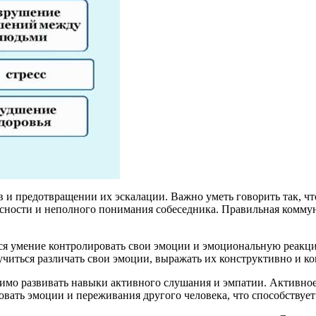
и предотвращении их эскалации. Важно уметь говорить так, чт
 ясности и неполного понимания собеседника. Правильная комм
ся умение контролировать свои эмоции и эмоциональную реакц
иться различать свои эмоции, выражать их конструктивно и кон
имо развивать навыки активного слушания и эмпатии. Активное 
овать эмоции и переживания другого человека, что способствуе