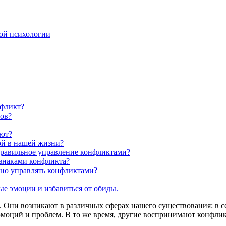
ой психологии
нфликт?
ов?
уют?
ой в нашей жизни?
правильное управление конфликтами?
знаками конфликта?
но управлять конфликтами?
ые эмоции и избавиться от обиды.
Они возникают в различных сферах нашего существования: в сем
эмоций и проблем. В то же время, другие воспринимают конфлик