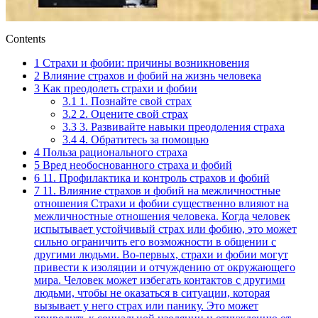
Contents
1
Страхи и фобии: причины возникновения
2
Влияние страхов и фобий на жизнь человека
3
Как преодолеть страхи и фобии
3.1
1. Познайте свой страх
3.2
2. Оцените свой страх
3.3
3. Развивайте навыки преодоления страха
3.4
4. Обратитесь за помощью
4
Польза рационального страха
5
Вред необоснованного страха и фобий
6
11. Профилактика и контроль страхов и фобий
7
11. Влияние страхов и фобий на межличностные
отношения Страхи и фобии существенно влияют на
межличностные отношения человека. Когда человек
испытывает устойчивый страх или фобию, это может
сильно ограничить его возможности в общении с
другими людьми. Во-первых, страхи и фобии могут
привести к изоляции и отчуждению от окружающего
мира. Человек может избегать контактов с другими
людьми, чтобы не оказаться в ситуации, которая
вызывает у него страх или панику. Это может