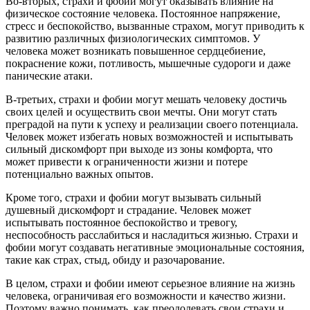
Во-вторых, страхи и фобии могут оказывать влияние на
физическое состояние человека. Постоянное напряжение,
стресс и беспокойство, вызванные страхом, могут приводить к
развитию различных физиологических симптомов. У
человека может возникать повышенное сердцебиение,
покраснение кожи, потливость, мышечные судороги и даже
панические атаки.
В-третьих, страхи и фобии могут мешать человеку достичь
своих целей и осуществить свои мечты. Они могут стать
преградой на пути к успеху и реализации своего потенциала.
Человек может избегать новых возможностей и испытывать
сильный дискомфорт при выходе из зоны комфорта, что
может привести к ограниченности жизни и потере
потенциально важных опытов.
Кроме того, страхи и фобии могут вызывать сильный
душевный дискомфорт и страдание. Человек может
испытывать постоянное беспокойство и тревогу,
неспособность расслабиться и насладиться жизнью. Страхи и
фобии могут создавать негативные эмоциональные состояния,
такие как страх, стыд, обиду и разочарование.
В целом, страхи и фобии имеют серьезное влияние на жизнь
человека, ограничивая его возможности и качество жизни.
Поэтому важно понимать, как преодолевать свои страхи и