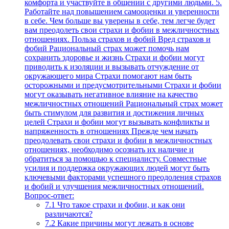
комфорта и участвуйте в общении с другими людьми. 5.
Работайте над повышением самооценки и уверенности
в себе. Чем больше вы уверены в себе, тем легче будет
вам преодолеть свои страхи и фобии в межличностных
отношениях. Польза страхов и фобий Вред страхов и
фобий Рациональный страх может помочь нам
сохранить здоровье и жизнь Страхи и фобии могут
приводить к изоляции и вызывать отчуждение от
окружающего мира Страхи помогают нам быть
осторожными и предусмотрительными Страхи и фобии
могут оказывать негативное влияние на качество
межличностных отношений Рациональный страх может
быть стимулом для развития и достижения личных
целей Страхи и фобии могут вызывать конфликты и
напряженность в отношениях Прежде чем начать
преодолевать свои страхи и фобии в межличностных
отношениях, необходимо осознать их наличие и
обратиться за помощью к специалисту. Совместные
усилия и поддержка окружающих людей могут быть
ключевыми факторами успешного преодоления страхов
и фобий и улучшения межличностных отношений.
Вопрос-ответ:
7.1
Что такое страхи и фобии, и как они
различаются?
7.2
Какие причины могут лежать в основе