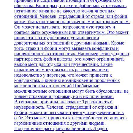
приводить к социальной изоляции и отчуждению от
общества. Во-вторых, страхи и фобии могут оказывать
негативное влияние на качество межличностных
отношений. Человек, страдающий от страха или фобии,
может быть постоянно напряженным и настороженным.
Он может испытывать непреодолимую тревогу и
бояться быть осужденным или отвергнутым. Это может
привести к затруднениям в установлении
доверительных отношений с другими людьми. Кроме
того, страхи и фобии могут вызывать конфликты и
напряженность в отношениях. Например, если у одного
партнера есть фобия высоты, это может ограничивать
выбор мест для отдыха или путешествий. Такие
ограничения могут вызывать разочарование и
недовольство у партнера, что может привести к
конфликтам. Причины возникновения проблемных
межличностных отношений Проблемные
межличностные отношения могут быть обусловлены не
только страхами и фобиями, но и их причинами.
Возможные причины включают: Тревожность и
неуверенность. Человек, страдающий от страхов и
фобий, может испытывать тревогу и неуверенность в
себе. Это может привести к неспособности установить
гармоничные отношения с другими людьми.
Пограничные расстройства личности. Люди с