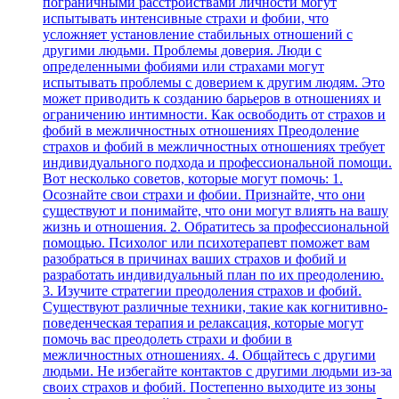
пограничными расстройствами личности могут
испытывать интенсивные страхи и фобии, что
усложняет установление стабильных отношений с
другими людьми. Проблемы доверия. Люди с
определенными фобиями или страхами могут
испытывать проблемы с доверием к другим людям. Это
может приводить к созданию барьеров в отношениях и
ограничению интимности. Как освободить от страхов и
фобий в межличностных отношениях Преодоление
страхов и фобий в межличностных отношениях требует
индивидуального подхода и профессиональной помощи.
Вот несколько советов, которые могут помочь: 1.
Осознайте свои страхи и фобии. Признайте, что они
существуют и понимайте, что они могут влиять на вашу
жизнь и отношения. 2. Обратитесь за профессиональной
помощью. Психолог или психотерапевт поможет вам
разобраться в причинах ваших страхов и фобий и
разработать индивидуальный план по их преодолению.
3. Изучите стратегии преодоления страхов и фобий.
Существуют различные техники, такие как когнитивно-
поведенческая терапия и релаксация, которые могут
помочь вас преодолеть страхи и фобии в
межличностных отношениях. 4. Общайтесь с другими
людьми. Не избегайте контактов с другими людьми из-за
своих страхов и фобий. Постепенно выходите из зоны