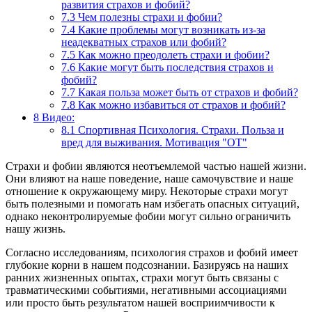
развития страхов и фобий?
7.3
Чем полезны страхи и фобии?
7.4
Какие проблемы могут возникать из-за
неадекватных страхов или фобий?
7.5
Как можно преодолеть страхи и фобии?
7.6
Какие могут быть последствия страхов и
фобий?
7.7
Какая польза может быть от страхов и фобий?
7.8
Как можно избавиться от страхов и фобий?
8
Видео:
8.1
Спортивная Психология. Страхи. Польза и
вред для выживания. Мотивация "ОТ"
Страхи и фобии являются неотъемлемой частью нашей жизни.
Они влияют на наше поведение, наше самочувствие и наше
отношение к окружающему миру. Некоторые страхи могут
быть полезными и помогать нам избегать опасных ситуаций,
однако неконтролируемые фобии могут сильно ограничить
нашу жизнь.
Согласно исследованиям, психология страхов и фобий имеет
глубокие корни в нашем подсознании. Базируясь на наших
ранних жизненных опытах, страхи могут быть связаны с
травматическими событиями, негативными ассоциациями
или просто быть результатом нашей восприимчивости к