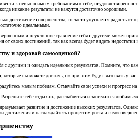
ривести к невыносимым требованиям к себе, неудовлетворенно
когда никакие результаты не кажутся достаточно хорошими.
лько достижение совершенства, то часто упускается радость от 
едостаточно идеальными.
овершенным и неуклонное сравнение себя с другими может приве
я от своих достижений, так как всегда будет видеть недостатки
ству и здоровой самооценкой?
ебя с другими и ожидать идеальных результатов. Помните, что к
, которые вы можете достичь, но при этом будут вызывать у вас 
 радуйтесь малым победам. Отмечайте свои успехи и прогресс на
. Разрешите себе отдыхать, расслабляться и заниматься любимым
разумевает развитие и достижение высоких результатов. Однако
вои достижения и наслаждайтесь процессом роста и самосоверше
ершенству