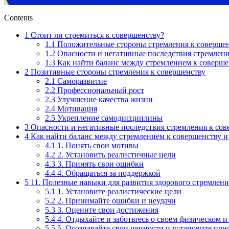
Contents
1
Стоит ли стремиться к совершенству?
1.1
Положительные стороны стремления к совершен
1.2
Опасности и негативные последствия стремлени
1.3
Как найти баланс между стремлением к соверше
2
Позитивные стороны стремления к совершенству
2.1
Саморазвитие
2.2
Профессиональный рост
2.3
Улучшение качества жизни
2.4
Мотивация
2.5
Укрепление самодисциплины
3
Опасности и негативные последствия стремления к сов
4
Как найти баланс между стремлением к совершенству и
4.1
1. Понять свои мотивы
4.2
2. Установить реалистичные цели
4.3
3. Принять свои ошибки
4.4
4. Обращаться за поддержкой
5
11. Полезные навыки для развития здорового стремлени
5.1
1. Установите реалистические цели
5.2
2. Принимайте ошибки и неудачи
5.3
3. Оцените свои достижения
5.4
4. Отдыхайте и заботьтесь о своем физическом 
5.5
5. Осознавайте свои ценности и установите пр