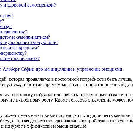
у и здоровой самооценкой?
нству?
у?
нству?
овершенству?
нству и самопринятием?
ству на наше самочувствие?
тановится вредным?
овершенству?
влияет на человека?
г Альберт Сафин про манипуляции и управление эмоциями
ей, которая проявляется в постоянной потребности быть лучше, 
 успеха, но в то же время может иметь и негативные последств
езным, поскольку побуждает человека к постоянному развитию 
ному и личностному росту. Кроме того, это стремление может по
ву может иметь негативные последствия. Люди, испытывающие по
блем, включая депрессию, тревожные расстройства и низкую сам
 и изнуряет их физически и эмоционально.