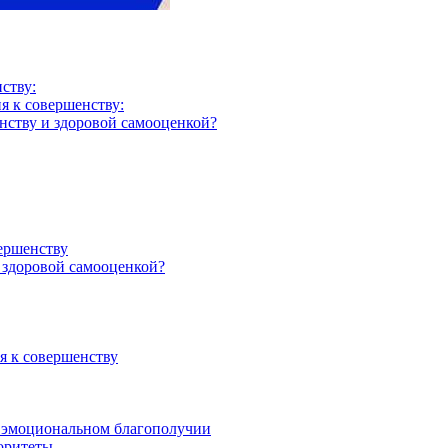
ству:
я к совершенству:
нству и здоровой самооценкой?
ершенству
 здоровой самооценкой?
я к совершенству
и эмоциональном благополучии
иоритеты