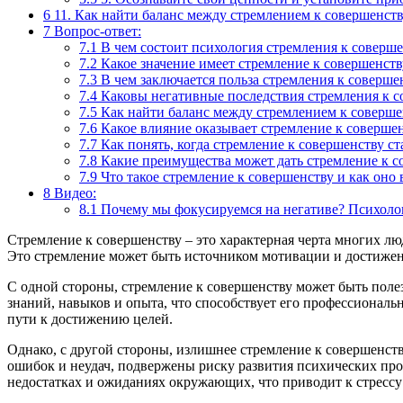
6
11. Как найти баланс между стремлением к совершенств
7
Вопрос-ответ:
7.1
В чем состоит психология стремления к соверше
7.2
Какое значение имеет стремление к совершенств
7.3
В чем заключается польза стремления к соверше
7.4
Каковы негативные последствия стремления к с
7.5
Как найти баланс между стремлением к соверше
7.6
Какое влияние оказывает стремление к совершен
7.7
Как понять, когда стремление к совершенству с
7.8
Какие преимущества может дать стремление к с
7.9
Что такое стремление к совершенству и как оно 
8
Видео:
8.1
Почему мы фокусируемся на негативе? Психоло
Стремление к совершенству – это характерная черта многих люд
Это стремление может быть источником мотивации и достижения
С одной стороны, стремление к совершенству может быть пол
знаний, навыков и опыта, что способствует его профессиональ
пути к достижению целей.
Однако, с другой стороны, излишнее стремление к совершенст
ошибок и неудач, подвержены риску развития психических про
недостатках и ожиданиях окружающих, что приводит к стрессу