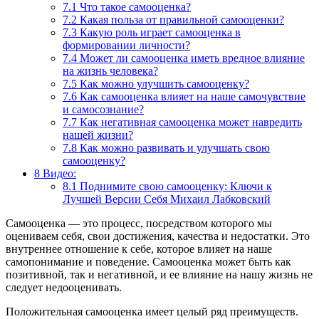
7.1
Что такое самооценка?
7.2
Какая польза от правильной самооценки?
7.3
Какую роль играет самооценка в
формировании личности?
7.4
Может ли самооценка иметь вредное влияние
на жизнь человека?
7.5
Как можно улучшить самооценку?
7.6
Как самооценка влияет на наше самочувствие
и самосознание?
7.7
Как негативная самооценка может навредить
нашей жизни?
7.8
Как можно развивать и улучшать свою
самооценку?
8
Видео:
8.1
Поднимите свою самооценку: Ключи к
Лучшей Версии Себя Михаил Лабковский
Самооценка — это процесс, посредством которого мы
оцениваем себя, свои достижения, качества и недостатки. Это
внутреннее отношение к себе, которое влияет на наше
самопонимание и поведение. Самооценка может быть как
позитивной, так и негативной, и ее влияние на нашу жизнь не
следует недооценивать.
Положительная самооценка имеет целый ряд преимуществ.