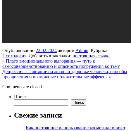
Опубликованно
22.02.2024
автором
Admin
. Рубрика:
Психология
. Добавить в закладки:
постоянная ссылка
.
«
Плато эмоционального выгорания — путь к
самосовершенствованию и опасность погружения во тьму
Депрессия — влияние на жизнь и здоровье человека, способы
преодоления и возможные положительные эффекты
»
Comments are closed.
Поиск
Поиск
Свежие записи
Как постоянное использование косметики влияет