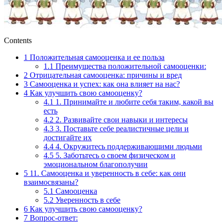
Contents
1
Положительная самооценка и ее польза
1.1
Преимущества положительной самооценки:
2
Отрицательная самооценка: причины и вред
3
Самооценка и успех: как она влияет на нас?
4
Как улучшить свою самооценку?
4.1
1. Принимайте и любите себя таким, какой вы
есть
4.2
2. Развивайте свои навыки и интересы
4.3
3. Поставьте себе реалистичные цели и
достигайте их
4.4
4. Окружитесь поддерживающими людьми
4.5
5. Заботьтесь о своем физическом и
эмоциональном благополучии
5
11. Самооценка и уверенность в себе: как они
взаимосвязаны?
5.1
Самооценка
5.2
Уверенность в себе
6
Как улучшить свою самооценку?
7
Вопрос-ответ: