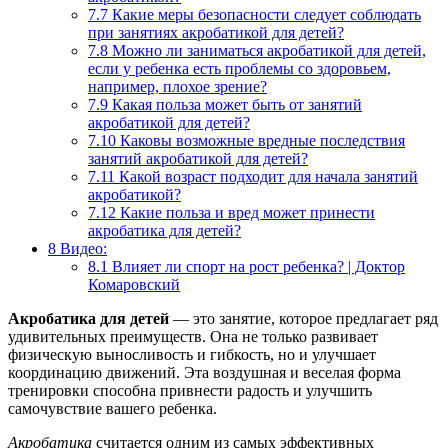
7.7
Какие меры безопасности следует соблюдать
при занятиях акробатикой для детей?
7.8
Можно ли заниматься акробатикой для детей,
если у ребенка есть проблемы со здоровьем,
например, плохое зрение?
7.9
Какая польза может быть от занятий
акробатикой для детей?
7.10
Каковы возможные вредные последствия
занятий акробатикой для детей?
7.11
Какой возраст подходит для начала занятий
акробатикой?
7.12
Какие польза и вред может принести
акробатика для детей?
8
Видео:
8.1
Влияет ли спорт на рост ребенка? | Доктор
Комаровский
Акробатика для детей
— это занятие, которое предлагает ряд
удивительных преимуществ. Она не только развивает
физическую выносливость и гибкость, но и улучшает
координацию движений. Эта воздушная и веселая форма
тренировки способна привнести радость и улучшить
самочувствие вашего ребенка.
Акробатика
считается одним из самых эффективных