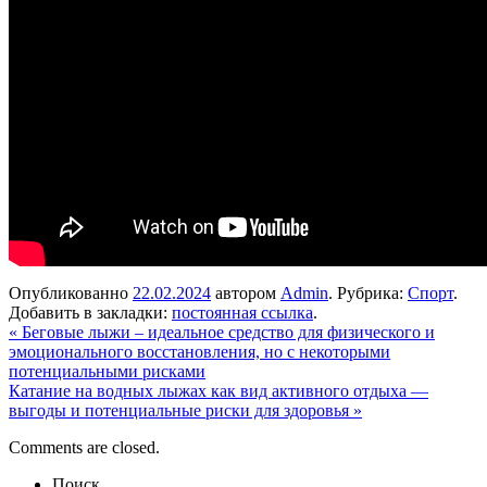
Опубликованно
22.02.2024
автором
Admin
. Рубрика:
Спорт
.
Добавить в закладки:
постоянная ссылка
.
«
Беговые лыжи – идеальное средство для физического и
эмоционального восстановления, но с некоторыми
потенциальными рисками
Катание на водных лыжах как вид активного отдыха —
выгоды и потенциальные риски для здоровья
»
Comments are closed.
Поиск