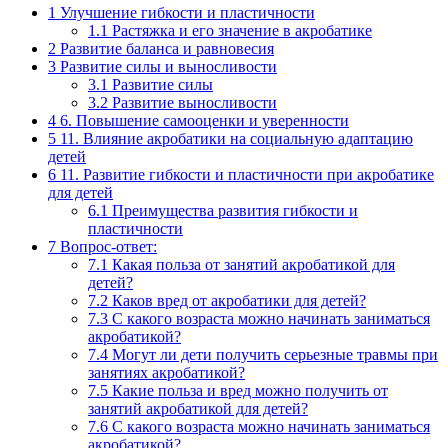
1
Улучшение гибкости и пластичности
1.1
Растяжка и его значение в акробатике
2
Развитие баланса и равновесия
3
Развитие силы и выносливости
3.1
Развитие силы
3.2
Развитие выносливости
4
6. Повышение самооценки и уверенности
5
11. Влияние акробатики на социальную адаптацию
детей
6
11. Развитие гибкости и пластичности при акробатике
для детей
6.1
Преимущества развития гибкости и
пластичности
7
Вопрос-ответ:
7.1
Какая польза от занятий акробатикой для
детей?
7.2
Каков вред от акробатики для детей?
7.3
С какого возраста можно начинать заниматься
акробатикой?
7.4
Могут ли дети получить серьезные травмы при
занятиях акробатикой?
7.5
Какие польза и вред можно получить от
занятий акробатикой для детей?
7.6
С какого возраста можно начинать заниматься
акробатикой?