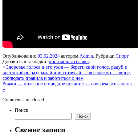
Опубликованно
03.02.2024
автором
Admin
. Рубрика:
Спорт
.
Добавить в закладки:
постоянная ссылка
.
«
Здоровье голоса и его уход — береги свой голос, радуй и
восторгайся, раздражай или сотрясай — все можно, главное,
соблюдать правила и заботиться о нем
Рожки — полезное и вредное питание — изучаем все аспекты
»
Comments are closed.
Поиск
Поиск
Свежие записи