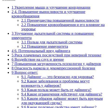
1
Укрепление мышц и улучшение координации
2
4. Повышение выносливости и улучшение
кровообращения
2.1
Преимущества повышенной выносливости
2.2
Повышение кровообращения и его влияние на
здоровье
3
Улучшение дыхательной системы и повышение
иммунитета
3.1
Польза для дыхательной системы
3.2
Повышение иммунитета
4
6. Потенциальный вред дайвинга
5
Риск плачевных последствий при неверной технике
6
Воздействие на слух и зрение
7
Повышенная загруженность психологии у дайверов
8
Опасность наркоза и декомпрессионной болезни
9
Вопрос-ответ:
9.1
Дайвинг — это безопасно для здоровья?
9.2
Какие заболевания и проблемы могут
возникнуть у дайверов?
9.3
Какая польза может быть от дайвинга?
9.4
Какие ограничения действуют для дайвинга?
9.5
Каким образом дайвинг может быть вредным
для окружающей среды?
9.6
Какие полезные свойства имеет дайвинг?