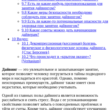
9.7
Есть ли какие-нибудь противопоказания для
занятия дайвингом?
9.8
Какие меры безопасности необходимо
соблюдать при занятии дайвингом?
9.9
Есть ли какие-то потенциальные опасности для
здоровья при занятии дайвингом?
9.10
Какие советы можно дать начинающим
дайверам?
10
Видео:
10.1
Декомпрессионная (кессонная) болезнь,
физические и физиологические основы дайвинга.
{Стас Берсенев}
10.2
Что происходит в «крытом океане»?
[Veritasium]
Дайвинг
— это увлекательное и захватывающее занятие,
которое позволяет человеку погрузиться в тайны подводного
мира и насладиться его красотой. Однако, помимо
неоспоримых преимуществ, дайвинг также имеет свои
недостатки, которые необходимо учитывать.
Одной из главных польз дайвинга является возможность
расслабиться и снять стресс. Вода с ее успокаивающими
свойствами позволяет забыть о повседневных проблемах и
уйти от суеты. Кроме того, дайвинг способствует улучшению