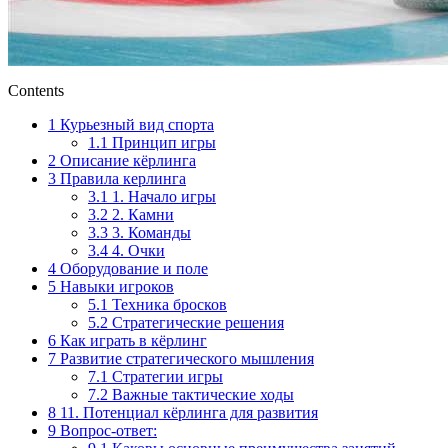
Contents
1
Курьезный вид спорта
1.1
Принцип игры
2
Описание кёрлинга
3
Правила керлинга
3.1
1. Начало игры
3.2
2. Камни
3.3
3. Команды
3.4
4. Очки
4
Оборудование и поле
5
Навыки игроков
5.1
Техника бросков
5.2
Стратегические решения
6
Как играть в кёрлинг
7
Развитие стратегического мышления
7.1
Стратегии игры
7.2
Важные тактические ходы
8
11. Потенциал кёрлинга для развития
9
Вопрос-ответ: