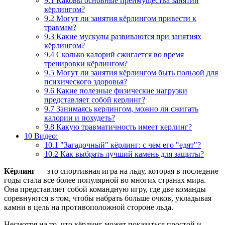
9.1
Каковы основные преимущества занятий
кёрлингом?
9.2
Могут ли занятия кёрлингом привести к
травмам?
9.3
Какие мускулы развиваются при занятиях
кёрлингом?
9.4
Сколько калорий сжигается во время
тренировки кёрлингом?
9.5
Могут ли занятия кёрлингом быть пользой для
психического здоровья?
9.6
Какие полезные физические нагрузки
представляет собой керлинг?
9.7
Занимаясь керлингом, можно ли сжигать
калории и похудеть?
9.8
Какую травматичность имеет керлинг?
10
Видео:
10.1
"Загадочный" кёрлинг: с чем его "едят"?
10.2
Как выбрать лучший камень для защиты?
Кёрлинг
— это спортивная игра на льду, которая в последние
годы стала все более популярной во многих странах мира.
Она представляет собой командную игру, где две команды
соревнуются в том, чтобы набрать больше очков, укладывая
камни в цель на противоположной стороне льда.
Несмотря на то, что кёрлинг может показаться простой и