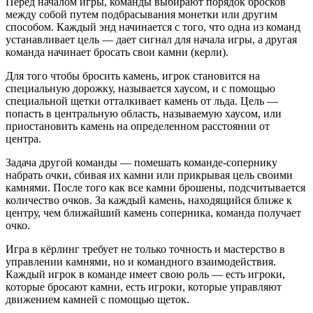
Перед началом игры, команды выбирают порядок бросков
между собой путем подбрасывания монетки или другим
способом. Каждый энд начинается с того, что одна из команд
устанавливает цель — дает сигнал для начала игры, а другая
команда начинает бросать свои камни (керли).
Для того чтобы бросить камень, игрок становится на
специальную дорожку, называется хаусом, и с помощью
специальной щетки отталкивает камень от льда. Цель —
попасть в центральную область, называемую хаусом, или
приостановить камень на определенном расстоянии от
центра.
Задача другой команды — помешать команде-сопернику
набрать очки, сбивая их камни или прикрывая цель своими
камнями. После того как все камни брошены, подсчитывается
количество очков. За каждый камень, находящийся ближе к
центру, чем ближайший камень соперника, команда получает
очко.
Игра в кёрлинг требует не только точность и мастерство в
управлении камнями, но и командного взаимодействия.
Каждый игрок в команде имеет свою роль — есть игроки,
которые бросают камни, есть игроки, которые управляют
движением камней с помощью щеток.