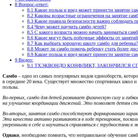
8
Вопрос-ответ:
8.1
Какие польза и вред может принести занятие са
8.2
Каковы возрастные ограничения на занятие самб
8.3
Какие правила безопасности важно соблюдать пр
8.4
Чему может научить самбо детей?
8.5
С какого возраста можно начать заниматься сам
8.6
Какие могут быть побочные эффекты от занятий 
8.7
Как выбрать хорошую школу самбо для ребенка?
8.8
Может ли самбо помочь ребенку стать более д
8.9
Какие польза и вред может принести занятие са
9
Видео:
9.1
ТХЭКВОНДО КОНФЛИКТ, ЗАКОНЧИЛСЯ СПАР
Самбо
– одно из самых популярных видов единоборств, котор
в середине 20 века. Существует множество спортивных школ и к
пользы.
Во-первых, самбо для детей развивает физическую силу и гиб
на улучшение координации движений. Это позволяет детям ста
Во-вторых, занятия самбо способствуют формированию характ
Эти качества активно развиваются в ходе тренировок, поскол
уверенными в себе и научиться справляться с трудностями в ж
Однако
, необходимо помнить, что неправильное обучение са