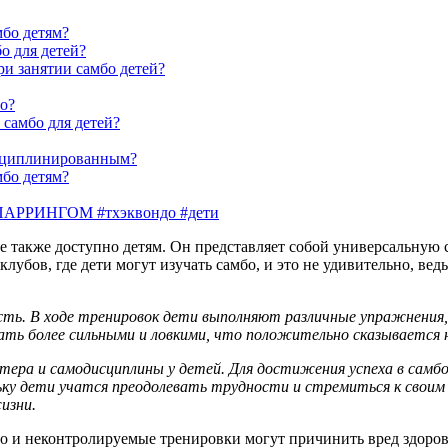
мбо детям?
о для детей?
и занятии самбо детей?
бо?
самбо для детей?
исциплинированным?
мбо детям?
РИНГОМ #тхэквондо #дети
ое также доступно детям. Он представляет собой универсальную
лубов, где дети могут изучать самбо, и это не удивительно, ве
кость. В ходе тренировок дети выполняют различные упражнения
ть более сильными и ловкими, что положительно сказывается н
ера и самодисциплины у детей. Для достижения успеха в самбо
ьку дети учатся преодолевать трудности и стремиться к своим
изни.
мбо и неконтролируемые тренировки могут причинить вред здоро