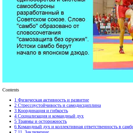
Contents
1
Физическая активность и развитие
2
Стрессоустойчивость и самодисциплина
3
Координация и гибкость
4
Социализация и командный дух
5
Травмы и осторожность
6
Командный дух и коллективная ответственность в самбо
7
11. Заключение