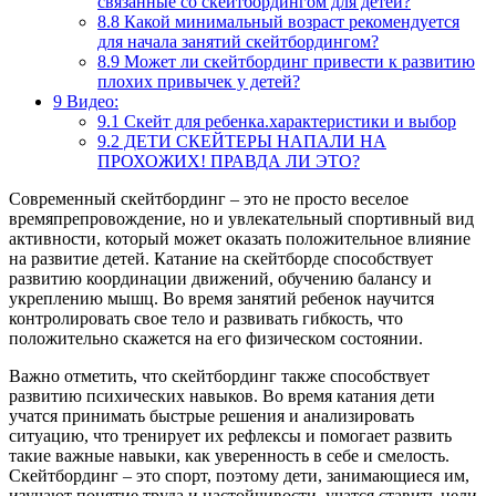
связанные со скейтбордингом для детей?
8.8
Какой минимальный возраст рекомендуется
для начала занятий скейтбордингом?
8.9
Может ли скейтбординг привести к развитию
плохих привычек у детей?
9
Видео:
9.1
Скейт для ребенка.характеристики и выбор
9.2
ДЕТИ СКЕЙТЕРЫ НАПАЛИ НА
ПРОХОЖИХ! ПРАВДА ЛИ ЭТО?
Современный скейтбординг – это не просто веселое
времяпрепровождение, но и увлекательный спортивный вид
активности, который может оказать положительное влияние
на развитие детей. Катание на скейтборде способствует
развитию координации движений, обучению балансу и
укреплению мышц. Во время занятий ребенок научится
контролировать свое тело и развивать гибкость, что
положительно скажется на его физическом состоянии.
Важно отметить, что скейтбординг также способствует
развитию психических навыков. Во время катания дети
учатся принимать быстрые решения и анализировать
ситуацию, что тренирует их рефлексы и помогает развить
такие важные навыки, как уверенность в себе и смелость.
Скейтбординг – это спорт, поэтому дети, занимающиеся им,
изучают понятие труда и настойчивости, учатся ставить цели