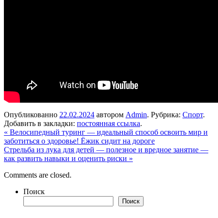
Опубликованно
22.02.2024
автором
Admin
. Рубрика:
Спорт
.
Добавить в закладки:
постоянная ссылка
.
«
Велосипедный туринг — идеальный способ освоить мир и
заботиться о здоровье! Ёжик сидит на дороге
Стрельба из лука для детей — полезное и вредное занятие —
как развить навыки и оценить риски
»
Comments are closed.
Поиск
Поиск