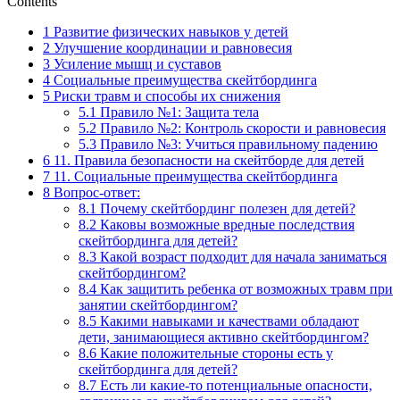
Contents
1
Развитие физических навыков у детей
2
Улучшение координации и равновесия
3
Усиление мышц и суставов
4
Социальные преимущества скейтбординга
5
Риски травм и способы их снижения
5.1
Правило №1: Защита тела
5.2
Правило №2: Контроль скорости и равновесия
5.3
Правило №3: Учиться правильному падению
6
11. Правила безопасности на скейтборде для детей
7
11. Социальные преимущества скейтбординга
8
Вопрос-ответ:
8.1
Почему скейтбординг полезен для детей?
8.2
Каковы возможные вредные последствия
скейтбординга для детей?
8.3
Какой возраст подходит для начала заниматься
скейтбордингом?
8.4
Как защитить ребенка от возможных травм при
занятии скейтбордингом?
8.5
Какими навыками и качествами обладают
дети, занимающиеся активно скейтбордингом?
8.6
Какие положительные стороны есть у
скейтбординга для детей?
8.7
Есть ли какие-то потенциальные опасности,