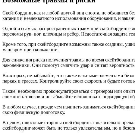
Возможные травмы и риски
Скейтбординг, как и любой другой вид спорта, не обходится б
катания и неадекватного использования оборудования, и зака
Одной из самых распространенных травм при скейтбординге я
переломы рук, ног, ключицы и ребер. Недостаточная защита тел
Кроме того, при скейтбординге возможны также ссадины, уши
маневром при скольжении.
Для снижения риска получения травмы во время скейтбординга
наколенники. Они помогут смягчить удар и снизят вероятност
Во-вторых, не забывайте, что также важными элементами безоп
парках и трассах. Контролируйте свою скорость и будьте гото
Также, необходимо проконсультироваться с тренером или опыт
сложность трюков и не забывайте использовать подходящую об
В любом случае, прежде чем начинать заниматься скейтборди
свою физическую подготовку.
В целом, плюсовые стороны скейтбординга значительно прева
скейтбординг может быть не только увлекательным, но и безо