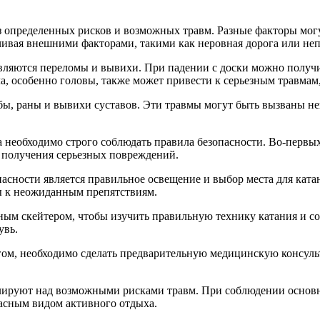
ез определенных рисков и возможных травм. Разные факторы мог
нчивая внешними факторами, такими как неровная дорога или не
вляются переломы и вывихи. При падении с доски можно получи
а, особенно головы, также может привести к серьезным травмам,
бы, раны и вывихи суставов. Эти травмы могут быть вызваны 
 необходимо строго соблюдать правила безопасности. Во-первых
ь получения серьезных повреждений.
асности является правильное освещение и выбор места для ката
вы к неожиданным препятствиям.
ным скейтером, чтобы изучить правильную технику катания и с
увь.
нгом, необходимо сделать предварительную медицинскую консул
лируют над возможными рисками травм. При соблюдении основны
пасным видом активного отдыха.