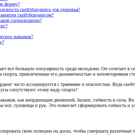
ую форму?
лезность скейтбординга для здоровья?
 занятии скейтбордингом?
ыков социализации?
инг?
ческих навыков?
е?
ает все большую популярность среди молодежи. Он сочетает в се
м спорта, привлеченные его динамичностью и неповторимым ст
инг часто ассоциируется с травмами и опасностью. Ведь скейт
усы сопутствуют этому виду спорта?
авыков, как координация движений, баланс, гибкость и сила. В
ног, туловища и рук. Это помогает сформировать гибкость и 
ролировать свою позицию на доске, чтобы совершать различные