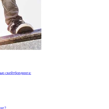
ью скейтбординга:
инг?