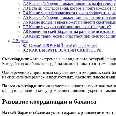
7.2
Как скейтбординг может повлиять на физическ
7.3
Есть ли исследования, которые подтверждают по
7.4
Какие меры безопасности нужно соблюдать при
7.5
Как скейтбординг может помочь в развитии нав
7.6
Какие польза и вред может принести скейтборд
7.7
Какие мускулы работают при скейтбординге?
7.8
Влияет ли скейтбординг на развитие психологи
7.9
Каких травм можно опасаться при скейтбординг
8
Видео:
8.1
Самый ПРОЧНЫЙ скейтборд в мире!
8.2
КАК ВЫБРАТЬ ВЕЧНЫЙ СКЕЙТБОРД
Скейтбординг
– это экстремальный вид спорта, который набир
Каждый год все больше людей начинают заниматься этим видо
Одновременно с приятными ощущениями и эмоциями, скейтборд
на специальных рампах и препятствиях. Какие же плюсы и мин
Польза скейтбординга
заключается в развитии таких важных н
мышц и периодические упражнения позволяют укрепить мышцы 
Развитие координации и баланса
На скейтборде необходимо уметь сохранять равновесие и конт