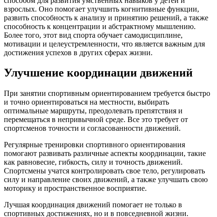
способом для развития умственных навыков у детей и
взрослых. Оно помогает улучшить когнитивные функции,
развить способность к анализу и принятию решений, а также
способность к концентрации и абстрактному мышлению.
Более того, этот вид спорта обучает самодисциплине,
мотивации и целеустремленности, что является важным для
достижения успехов в других сферах жизни.
Улучшение координации движений
При занятии спортивным ориентированием требуется быстро
и точно ориентироваться на местности, выбирать
оптимальные маршруты, преодолевать препятствия и
перемещаться в непривычной среде. Все это требует от
спортсменов точности и согласованности движений.
Регулярные тренировки спортивного ориентирования
помогают развивать различные аспекты координации, такие
как равновесие, гибкость, силу и точность движений.
Спортсмены учатся контролировать свое тело, регулировать
силу и направление своих движений, а также улучшать свою
моторику и пространственное восприятие.
Лучшая координация движений помогает не только в
спортивных достижениях, но и в повседневной жизни.