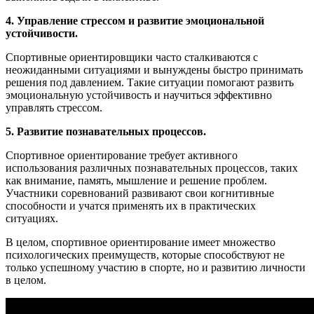
4. Управление стрессом и развитие эмоциональной
устойчивости.
Спортивные ориентировщики часто сталкиваются с
неожиданными ситуациями и вынуждены быстро принимать
решения под давлением. Такие ситуации помогают развить
эмоциональную устойчивость и научиться эффективно
управлять стрессом.
5. Развитие познавательных процессов.
Спортивное ориентирование требует активного
использования различных познавательных процессов, таких
как внимание, память, мышление и решение проблем.
Участники соревнований развивают свои когнитивные
способности и учатся применять их в практических
ситуациях.
В целом, спортивное ориентирование имеет множество
психологических преимуществ, которые способствуют не
только успешному участию в спорте, но и развитию личности
в целом.