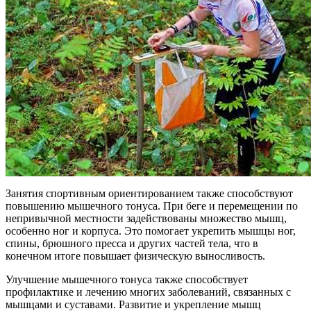
Занятия спортивным ориентированием также способствуют
повышению мышечного тонуса. При беге и перемещении по
непривычной местности задействованы множество мышц,
особенно ног и корпуса. Это помогает укрепить мышцы ног,
спины, брюшного пресса и других частей тела, что в
конечном итоге повышает физическую выносливость.
Улучшение мышечного тонуса также способствует
профилактике и лечению многих заболеваний, связанных с
мышцами и суставами. Развитие и укрепление мышц