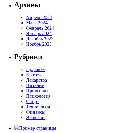
Архивы
Апрель 2024
Март 2024
Февраль 2024
Январь 2024
Декабрь 2023
Ноябрь 2023
Рубрики
Здоровье
Красота
Лекарства
Питание
Привычки
Психология
Спорт
Технология
Финансы
Экология
Пример страницы