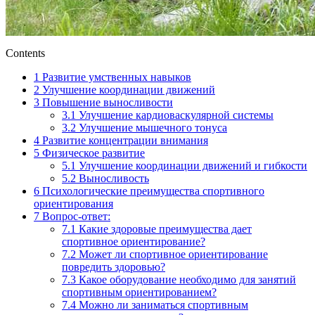
Contents
1
Развитие умственных навыков
2
Улучшение координации движений
3
Повышение выносливости
3.1
Улучшение кардиоваскулярной системы
3.2
Улучшение мышечного тонуса
4
Развитие концентрации внимания
5
Физическое развитие
5.1
Улучшение координации движений и гибкости
5.2
Выносливость
6
Психологические преимущества спортивного
ориентирования
7
Вопрос-ответ:
7.1
Какие здоровые преимущества дает
спортивное ориентирование?
7.2
Может ли спортивное ориентирование
повредить здоровью?
7.3
Какое оборудование необходимо для занятий
спортивным ориентированием?
7.4
Можно ли заниматься спортивным