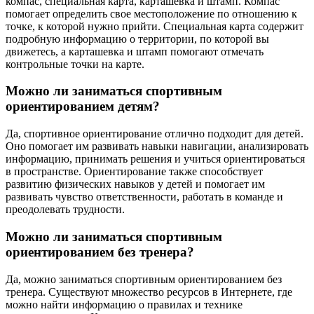
компас, специальная карта, карташевка и штамп. Компас
помогает определить свое местоположение по отношению к
точке, к которой нужно прийти. Специальная карта содержит
подробную информацию о территории, по которой вы
движетесь, а карташевка и штамп помогают отмечать
контрольные точки на карте.
Можно ли заниматься спортивным
ориентированием детям?
Да, спортивное ориентирование отлично подходит для детей.
Оно помогает им развивать навыки навигации, анализировать
информацию, принимать решения и учиться ориентироваться
в пространстве. Ориентирование также способствует
развитию физических навыков у детей и помогает им
развивать чувство ответственности, работать в команде и
преодолевать трудности.
Можно ли заниматься спортивным
ориентированием без тренера?
Да, можно заниматься спортивным ориентированием без
тренера. Существуют множество ресурсов в Интернете, где
можно найти информацию о правилах и технике