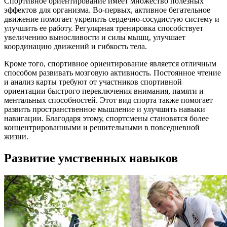
Спортивное ориентирование имеет множество полезных
эффектов для организма. Во-первых, активное бегательное
движение помогает укрепить сердечно-сосудистую систему и
улучшить ее работу. Регулярная тренировка способствует
увеличению выносливости и силы мышц, улучшает
координацию движений и гибкость тела.
Кроме того, спортивное ориентирование является отличным
способом развивать мозговую активность. Постоянное чтение
и анализ карты требуют от участников спортивной
ориентации быстрого переключения внимания, памяти и
ментальных способностей. Этот вид спорта также помогает
развить пространственное мышление и улучшить навыки
навигации. Благодаря этому, спортсмены становятся более
концентрированными и решительными в повседневной
жизни.
Развитие умственных навыков