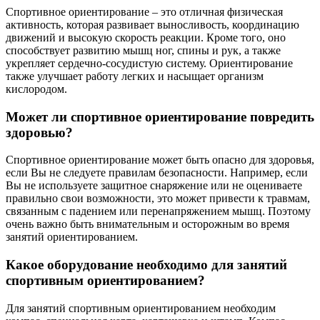
Спортивное ориентирование – это отличная физическая
активность, которая развивает выносливость, координацию
движений и высокую скорость реакции. Кроме того, оно
способствует развитию мышц ног, спины и рук, а также
укрепляет сердечно-сосудистую систему. Ориентирование
также улучшает работу легких и насыщает организм
кислородом.
Может ли спортивное ориентирование повредить
здоровью?
Спортивное ориентирование может быть опасно для здоровья,
если Вы не следуете правилам безопасности. Например, если
Вы не используете защитное снаряжение или не оцениваете
правильно свои возможности, это может привести к травмам,
связанным с падением или перенапряжением мышц. Поэтому
очень важно быть внимательным и осторожным во время
занятий ориентированием.
Какое оборудование необходимо для занятий
спортивным ориентированием?
Для занятий спортивным ориентированием необходим