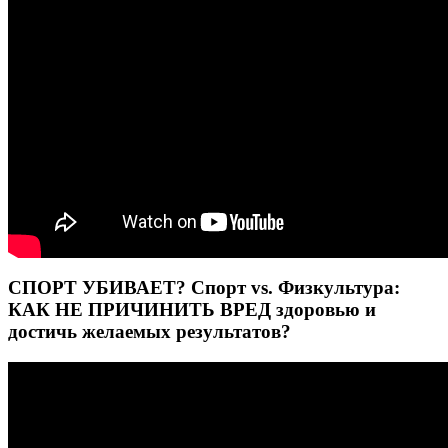
СПОРТ УБИВАЕТ? Спорт vs. Физкультура:
КАК НЕ ПРИЧИНИТЬ ВРЕД здоровью и
достичь желаемых результатов?