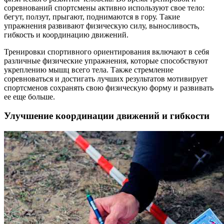
соревнований спортсмены активно используют свое тело:
бегут, ползут, прыгают, поднимаются в гору. Такие
упражнения развивают физическую силу, выносливость,
гибкость и координацию движений.
Тренировки спортивного ориентирования включают в себя
различные физические упражнения, которые способствуют
укреплению мышц всего тела. Также стремление
соревноваться и достигать лучших результатов мотивирует
спортсменов сохранять свою физическую форму и развивать
ее еще больше.
Улучшение координации движений и гибкости