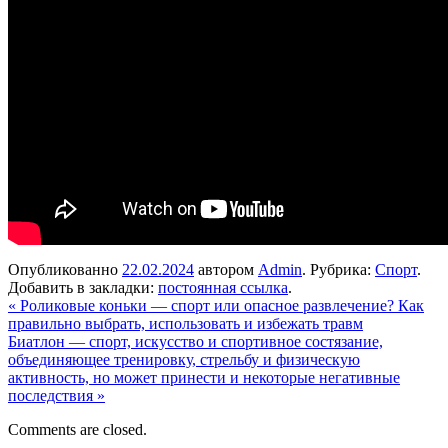
Опубликованно
22.02.2024
автором
Admin
. Рубрика:
Спорт
.
Добавить в закладки:
постоянная ссылка
.
«
Роликовые коньки — спорт или опасное развлечение? Как
правильно выбрать, использовать и избежать травм
Биатлон — спорт, искусство и спортивное состязание,
объединяющее тренировку, стрельбу и физическую
активность, но может принести и некоторые негативные
последствия
»
Comments are closed.