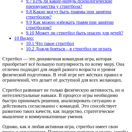
9.7
Есть ли какие-нибудь психологические
преимущества у стритбола?
9.8
Какие могут быть травмы при занятии
стритболом?
9.9
Как можно избежать травм при занятии
стритболом?
9.10
Может ли стритбол быть опасен для детей?
10
Видео:
10.1
Что такое стритбол
10.2
Дождя бояться – в стритбол не играть
Стритбол — это динамичная командная игра, которая
приобретает всё большую популярность по всему миру. Она
отлично подходит для людей разного возраста и уровня
физической подготовки. В этой игре нет жёстких правил и
ограничений, что делает её доступной для всех желающих.
Стритбол развивает не только физическую активность, но и
интеллектуальные навыки. В процессе игры необходимо
быстро принимать решения, анализировать ситуацию и
действовать согласованно с командой. Это способствует
развитию таких качеств, как лидерство, стратегическое
мышление и коммуникативные умения.
Однако, как и любая активная игра, стритбол имеет свои
риски и ограничения. Повреждения суставов и мышц, ушибы