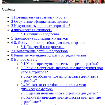
Contents
1
Потенциальная травматичность
2
Отсутствие официальных правил
3
Какую пользу приносит стритбол?
4
Физическая активность
4.1
Улучшение здоровья
5
Тренировка социальных навыков
6
8. Доступность стритбола для всех возрастов
6.1
Для детей и подростков
7
Привлечение детей и подростков
8
Развитие командного духа и сотрудничества
9
Вопрос-ответ:
9.1
Какие преимущества есть в игре в стритбол?
9.2
Какие могут быть негативные последствия при
игре в стритбол?
9.3
Какую обувь лучше использовать для игры в
стритбол?
9.4
Может ли стритбол повлиять на мою
физическую форму?
9.5
Будет ли полезна игра в стритбол для детей?
9.6
Какие физические преимущества дает занятие
стритболом?