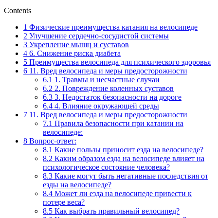
Contents
1
Физические преимущества катания на велосипеде
2
Улучшение сердечно-сосудистой системы
3
Укрепление мышц и суставов
4
6. Снижение риска диабета
5
Преимущества велосипеда для психического здоровья
6
11. Вред велосипеда и меры предосторожности
6.1
1. Травмы и несчастные случаи
6.2
2. Повреждение коленных суставов
6.3
3. Недостаток безопасности на дороге
6.4
4. Влияние окружающей среды
7
11. Вред велосипеда и меры предосторожности
7.1
Правила безопасности при катании на
велосипеде:
8
Вопрос-ответ:
8.1
Какие пользы приносит езда на велосипеде?
8.2
Каким образом езда на велосипеде влияет на
психологическое состояние человека?
8.3
Какие могут быть негативные последствия от
езды на велосипеде?
8.4
Может ли езда на велосипеде привести к
потере веса?
8.5
Как выбрать правильный велосипед?