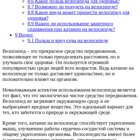
8.6
Какие польза велосипеда для здоровья?
8.7
Возможно ли похудеть на велосипеде?
8.8
Какие вреда может принести велосипед для
здоровья?
8.9
Важно ли использование защитного
снаряжения при катании на велосипеде?
9
Видео:
9.1
Польза и вред езды на велосипеде
Велосипед – это прекрасное средство передвижения,
позволяющее не только преодолевать расстояния, но и
улучшать свое здоровье. Он пользуется огромной
популярностью среди людей всех возрастов. Ведь катание на
велосипеде не только доставляет удовольствие, но и
положительно влияет на организм.
Немаловажным аспектом использования велосипеда является
тот факт, что это экологически чистое средство передвижения.
Велосипед не загрязняет окружающую среду и не
выбрасывает вредные вещества. Это идеальный вариант для
тех, кто заботится о природе и окружающей среде.
Кроме того, катание на велосипеде способствует укреплению
мышц, улучшению работы сердечно-сосудистой системы и
общему укреплению организма. Велосипедисты имеют более
высокую физическую активность, что положительно