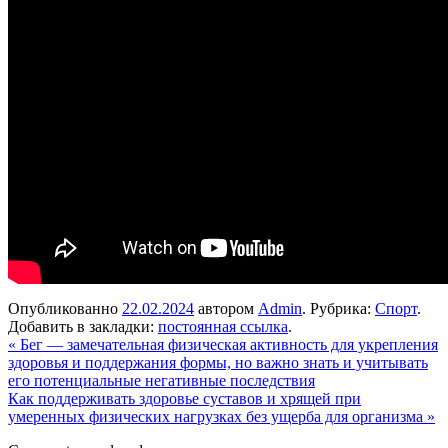
Опубликованно
22.02.2024
автором
Admin
. Рубрика:
Спорт
.
Добавить в закладки:
постоянная ссылка
.
«
Бег — замечательная физическая активность для укрепления
здоровья и поддержания формы, но важно знать и учитывать
его потенциальные негативные последствия
Как поддерживать здоровье суставов и хрящей при
умеренных физических нагрузках без ущерба для организма
»