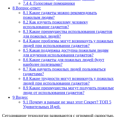
7.4
4. Голосовые помощники
8
Вопрос-ответ:
8.1
Какие гаджеты можно рекомендовать
пожилым людям?
8.2
Как изучить пожилому человеку
использование гаджетов?
8.3
Какие преимущества использования гаджетов
для пожилых людей?
8.4
Какие проблемы могут возникнуть у пожилых
людей при использовании гаджетов?
8.5
Какая поддержка доступна пожилым людям
для изучения использования гаджетов?
8.6
Какие гаджеты для пожилых людей будут
наиболее полезными?
8.7
Как научить пожилых людей пользоваться
гаджетами?
8.8
Какие трудности могут возникнуть у пожилых
людей при использовании гаджетов?
8.9
Какие преимущества могут получить пожилые
люди от использования гаджетов?
9
Видео:
9.1
Почему я раньше не знал этот Секрет? ТОП 5
Удивительных Идей.
Сегодняшние технологии развиваются с огромной скоростью,