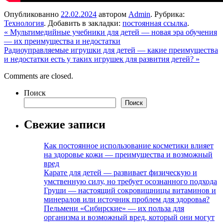
Опубликованно
22.02.2024
автором
Admin
. Рубрика:
Технология
. Добавить в закладки:
постоянная ссылка
.
«
Мультимедийные учебники для детей — новая эра обучения
— их преимущества и недостатки
Радиоуправляемые игрушки для детей — какие преимущества
и недостатки есть у таких игрушек для развития детей?
»
Comments are closed.
Поиск
Поиск
Свежие записи
Как постоянное использование косметики влияет
на здоровье кожи — преимущества и возможный
вред
Карате для детей — развивает физическую и
умственную силу, но требует осознанного подхода
Груши — настоящий сокровищницы витаминов и
минералов или источник проблем для здоровья?
Пельмени «Сибирские» — их польза для
организма и возможный вред, который они могут