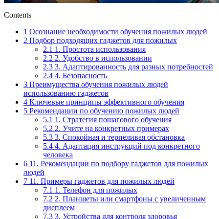
Contents
1
Осознание необходимости обучения пожилых людей
2
Подбор подходящих гаджетов для пожилых
2.1
1. Простота использования
2.2
2. Удобство в использовании
2.3
3. Адаптированность для разных потребностей
2.4
4. Безопасность
3
Преимущества обучения пожилых людей
использованию гаджетов
4
Ключевые принципы эффективного обучения
5
Рекомендации по обучению пожилых людей
5.1
1. Стратегия пошагового обучения
5.2
2. Учите на конкретных примерах
5.3
3. Спокойная и терпеливая обстановка
5.4
4. Адаптация инструкций под конкретного
человека
6
11. Рекомендации по подбору гаджетов для пожилых
людей
7
11. Примеры гаджетов для пожилых людей
7.1
1. Телефон для пожилых
7.2
2. Планшеты или смартфоны с увеличенным
дисплеем
7.3
3. Устройства для контроля здоровья