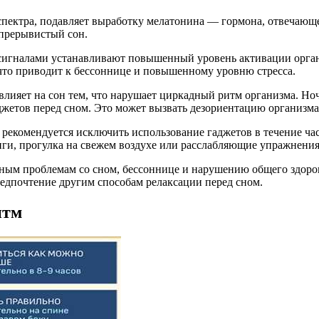
спектра, подавляет выработку мелатонина — гормона, отвечающе
 прерывистый сон.
игналами устанавливают повышенный уровень активации организ
что приводит к бессоннице и повышенному уровню стресса.
 влияет на сон тем, что нарушает циркадный ритм организма. 
аджетов перед сном. Это может вызвать дезориентацию организма,
рекомендуется исключить использование гаджетов в течение часа
ниги, прогулка на свежем воздухе или расслабляющие упражнения
ным проблемам со сном, бессоннице и нарушению общего здоров
редпочтение другим способам релаксации перед сном.
итм