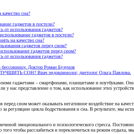
 качество сна?
вание гаджетов в постели?
сь от использования гаджетов?
 использование гаджетов в постели?
иять на качество сна?
льзования гаджетов перед сном?
спользование гаджетов перед сном?
сь от использования гаджетов?
и бессонницу. Доктор Роман Бузунов
ИТЬ СОН? Врач эндокринолог, диетолог Ольга Павлова.
воими гаджетами – смартфонами, планшетами и ноутбуками. Они
ь ли у нас представление о том, как использование этих устройст
 перед сном может оказывать негативное воздействие на качест
о за регуляцию цикла бодрствования и сна. В результате, мы ис
причиной эмоционального и психологического стресса. Постоянн
о того чтобы расслабиться и переключиться на режим отдыха, м