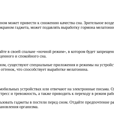
ном может привести к снижению качества сна. Зрительное воздей
й экраном гаджета, может подавлять выработку гормона мелатон
айте в своей спальне «ночной режим», в котором будет запрещен
ценного и спокойного сна.
 сном, существуют специальные приложения и режимы на устройс
 оттенок, что способствует выработке мелатонина.
обильных устройствах или отвечают на электронные письма. Од
ресс и тревожность, а также приводить к переходу в режим раб
льзовать гаджеты в постели перед сном. Отдайте предпочтение р
тановления организма.