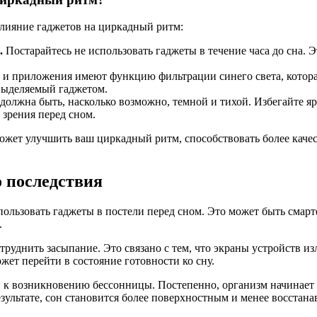
лияние гаджетов на циркадный ритм:
.
Постарайтесь не использовать гаджеты в течение часа до сна.
и приложения имеют функцию фильтрации синего света, которая
 выделяемый гаджетом.
должна быть, насколько возможно, темной и тихой. Избегайте я
 зрения перед сном.
ожет улучшить ваш циркадный ритм, способствовать более каче
о последствия
ользовать гаджеты в постели перед сном. Это может быть смарт
.
труднить засыпание. Это связано с тем, что экраны устройств и
жет перейти в состояние готовности ко сну.
и к возникновению бессонницы. Постепенно, организм начинает 
езультате, сон становится более поверхностным и менее восста