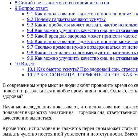
8
Синий свет гаджетов и его влияние на сон
9
Вопрос-ответ:
9.1
Как использование гаджетов в постели влияет на
9.2
Почему гаджеты мешают уснуть?
9.3
Какие проблемы может вызвать частое использо
9.4
Как можно улучшить качество сна, не отказывая
9.5
Какой вред для здоровья может принести частое
9.6
Как использование гаджетов в постели может вл
9.7
Сколько времени нужно воздерживаться от испо
9.8
Какие специалисты рекомендуют ограничивать и
9.9
Как можно улучшить качество сна, не отказывая
10
Видео:
10.1
Как быстро уснуть? Про здоровый сон, стресс 
10.2
? БЕССОННИЦА. ГОРМОНЫ И СОН. КАК УЛУЧШ
В современном мире многие люди любят проводить время со с
новости и развлекаться в любое время дня и ночи. Однако, ест
здоровья?
Научные исследования показывают, что использование гаджетов
подавляет выработку мелатонина – гормона сна, ответственног
качественно выспаться.
Кроме того, использование гаджетов перед сном может стать 
вызвать чувство постоянной усталости и неотступности. Вмест