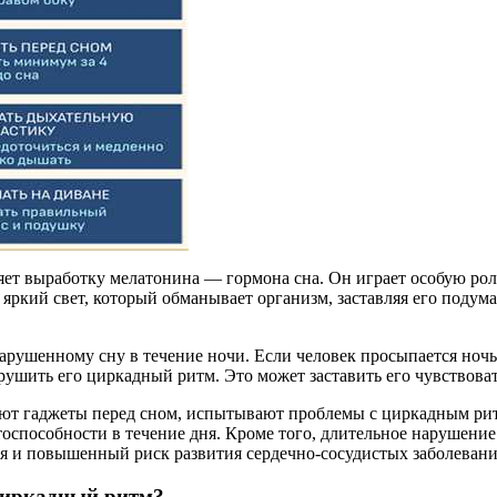
яет выработку мелатонина — гормона сна. Он играет особую рол
яркий свет, который обманывает организм, заставляя его подумат
рушенному сну в течение ночи. Если человек просыпается ночь
рушить его циркадный ритм. Это может заставить его чувствова
ют гаджеты перед сном, испытывают проблемы с циркадным ритм
оспособности в течение дня. Кроме того, длительное нарушение
сия и повышенный риск развития сердечно-сосудистых заболевани
 циркадный ритм?