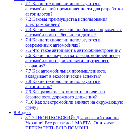
7.1
Какие технологии используются в
автомобильной промышленности для разработки
автопилотов?
7.2
Каковы преимущества использования
электромобилей?
7.3
Какие экологические проблемы сопряжены с
автомобилями на бензине и дизеле?
7.4
Какие технологии используются в
современных автомобилях?
7.5
Что такое автопилот в автомобилестроении?
7.6
Какие преимущества электромобилей перед
автомобилями с двигателями внутреннего
сгорания?
7.7
Как автомобильная промышленность
вкладывает в экологические аспекты?
7.8
Какие технологии используются в
автопилотах?
7.9
Как развитие автопилотов влияет на
безопасность дорожного движения?
7.10
Как электромобили влияют на окружающую
среду?
8
Видео:
8.1
?ПИОНТКОВСКИЙ: Дьявольский план по
Украине! Все решат до 1 МАРТА. Они хотят
ПРЕКРАТИТЬ ВСЮ ПОМОЩЬ