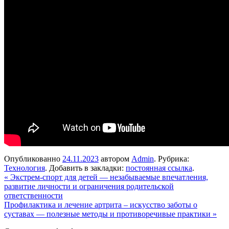
Опубликованно
24.11.2023
автором
Admin
. Рубрика:
Технология
. Добавить в закладки:
постоянная ссылка
.
«
Экстрем-спорт для детей — незабываемые впечатления,
развитие личности и ограничения родительской
ответственности
Профилактика и лечение артрита – искусство заботы о
суставах — полезные методы и противоречивые практики
»