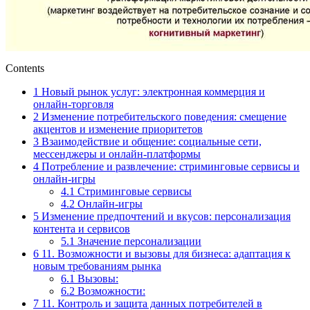
Contents
1
Новый рынок услуг: электронная коммерция и
онлайн-торговля
2
Изменение потребительского поведения: смещение
акцентов и изменение приоритетов
3
Взаимодействие и общение: социальные сети,
мессенджеры и онлайн-платформы
4
Потребление и развлечение: стриминговые сервисы и
онлайн-игры
4.1
Стриминговые сервисы
4.2
Онлайн-игры
5
Изменение предпочтений и вкусов: персонализация
контента и сервисов
5.1
Значение персонализации
6
11. Возможности и вызовы для бизнеса: адаптация к
новым требованиям рынка
6.1
Вызовы:
6.2
Возможности:
7
11. Контроль и защита данных потребителей в