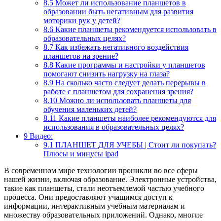
8.5
Может ли использование планшетов в
образовании быть негативным для развития
моторики рук у детей?
8.6
Какие планшеты рекомендуется использовать в
образовательных целях?
8.7
Как избежать негативного воздействия
планшетов на зрение?
8.8
Какие программы и настройки у планшетов
помогают снизить нагрузку на глаза?
8.9
На сколько часто следует делать перерывы в
работе с планшетом для сохранения зрения?
8.10
Можно ли использовать планшеты для
обучения маленьких детей?
8.11
Какие планшеты наиболее рекомендуются для
использования в образовательных целях?
9
Видео:
9.1
ПЛАНШЕТ ДЛЯ УЧЕБЫ | Стоит ли покупать?
Плюсы и минусы ipad
В современном мире технологии проникли во все сферы
нашей жизни, включая образование. Электронные устройства,
такие как планшеты, стали неотъемлемой частью учебного
процесса. Они предоставляют учащимся доступ к
информации, интерактивным учебным материалам и
множеству образовательных приложений. Однако, многие