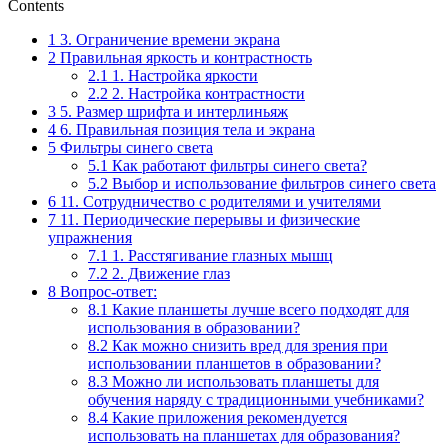
Contents
1
3. Ограничение времени экрана
2
Правильная яркость и контрастность
2.1
1. Настройка яркости
2.2
2. Настройка контрастности
3
5. Размер шрифта и интерлиньяж
4
6. Правильная позиция тела и экрана
5
Фильтры синего света
5.1
Как работают фильтры синего света?
5.2
Выбор и использование фильтров синего света
6
11. Сотрудничество с родителями и учителями
7
11. Периодические перерывы и физические
упражнения
7.1
1. Расстягивание глазных мышц
7.2
2. Движение глаз
8
Вопрос-ответ:
8.1
Какие планшеты лучше всего подходят для
использования в образовании?
8.2
Как можно снизить вред для зрения при
использовании планшетов в образовании?
8.3
Можно ли использовать планшеты для
обучения наряду с традиционными учебниками?
8.4
Какие приложения рекомендуется
использовать на планшетах для образования?