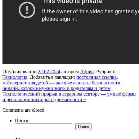
Опубликованно
22.02.2024
автором
Admin
. Рубрика:
Технология
. Добавить в закладки:
постоянная ссылка
.
«
Интернет для детей — важные аспекты безопасности
онлайн, которые нужно знать и родителям и детям
Технологический прорыв в аграрном секторе — умные фермы
и революционный рост урожайности
»
Comments are closed.
Поиск
Поиск